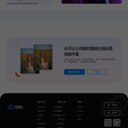
的水印。
水印云让你随时随地在线处理
视频字幕
水印云采用先进AI技术，海量训练数据集，帮您一键智能删除视频杂
物，打破设备限制，让素材处理变的更简单。
免费体验
了解更多
图片工具
视频工具
帮助
下载电脑版
在线图片去水印
GIF图片生成
视频去水印
水印云教程
在线图片加水印
图片无损放大
视频加水印
关于水印云
下载移动端
智能抠图
图片转文字
视频怎么去水印
联系我们
证件照
视频提取下载
代理推广
图片模糊变清晰
视频格式转换
图片模糊变清晰
视频语音转文字