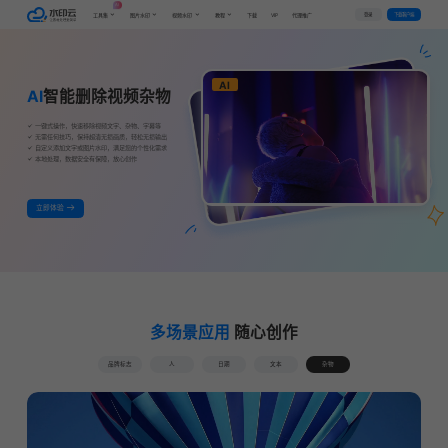
AI
VIP
登录
下载客户端
工具集
图片水印
视频水印
教程
下载
代理推广
AI
AI
智能删除视频杂物
一键式操作，快速移除视频文字、杂物、字幕等
无需任何技巧，保持超清无损画质，轻松无损输出
自定义添加文字或图片水印，满足您的个性化需求
本地处理，数据安全有保障，放心创作
立即体验
多场景应用
随心创作
品牌标志
人
日期
文本
杂物