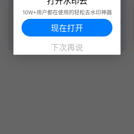
打开水印云
多功能覆盖
10W+用户都在使用的轻松去水印神器
一站式图像处理
集合全网常见图像处理功能，无需专业技能，一键处理，且保持图像原有清晰
现在打开
度，大大降低对图像的损伤，助力企业/个人实现图像处理自由。
立即体验
下次再说