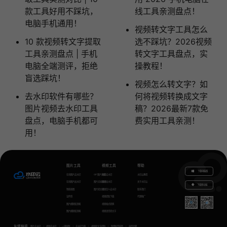
款工具好用不踩坑，
线工具亲测盘点！
电脑手机通用！
视频转文字工具怎么
10 款视频转文字提取
选不踩坑？2026视频
工具亲测盘点 | 手机
转文字工具盘点，实
电脑全端测评，拒绝
操教程！
盲选踩坑！
视频怎么转文字？如
去水印软件有哪些？
何将视频转换成文字
图片视频去水印工具
稿？2026最新7款免
盘点，电脑手机都可
费实用工具亲测！ ​
用！
图片工具
视频工具
帮助
下载电脑版
在线图片去水印
GIF图片生成
视频去水印
水印云教程
在线图片加水印
图片无损放大
视频加水印
关于水印云
下载移动端
智能抠图
图片转文字
视频怎么去水印
联系我们
证件照
视频提取下载
代理推广
图片模糊变清晰
视频格式转换
图片模糊变清晰
视频语音转文字
友情链接
图片去水印
视频去水印
一键抠图
去水印下载
视频转文字提取
免费配音软件
声音克隆