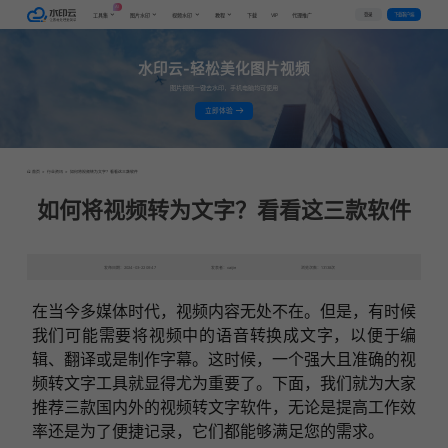
AI
VIP
登录
下载客户端
工具集
图片水印
视频水印
教程
下载
代理推广
水印云-轻松美化图片视频
图片视频一键去水印，手机电脑均可使用
立即体验
首页
>
行业资讯
>
如何将视频转为文字？看看这三款软件
如何将视频转为文字？看看这三款软件
发布日期：2024-03-22 09:47
发表者：caijie
浏览次数：13138次
在当今多媒体时代，视频内容无处不在。但是，有时候
我们可能需要将视频中的语音转换成文字，以便于编
辑、翻译或是制作字幕。这时候，一个强大且准确的视
频转文字工具就显得尤为重要了。下面，我们就为大家
推荐三款国内外的视频转文字软件，无论是提高工作效
率还是为了便捷记录，它们都能够满足您的需求。