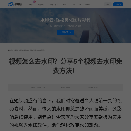
AI
VIP
登录
下载客户端
工具集
图片水印
视频水印
教程
下载
代理推广
水印云-轻松美化图片视频
图片视频一键去水印，手机电脑均可使用
立即体验
首页
>
行业资讯
>
视频怎么去水印？分享5个视频去水印免费方法！
视频怎么去水印？分享5个视频去水印免
费方法！
发布日期：2025-03-22 11:35
发表者：qianqian
浏览次数：6210次
在短视频盛行的当下，我们时常邂逅令人眼前一亮的视
频素材，然而，恼人的水印却总是破坏画面美感，还影
响后续使用。别着急！今天就为大家分享五款极为实用
的视频去水印软件，助你轻松攻克水印难题。