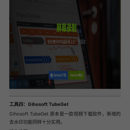
工具四：Gihosoft TubeGet
Gihosoft TubeGet 原本是一款视频下载软件，新增的
去水印功能同样十分实用。