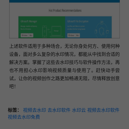
上述软件适用于多种场合，无论你身处何方、使用何种
设备，面对多么复杂的水印情况，都能从中找到合适的
解决方案。掌握了这些去水印技巧与软件操作方法，再
也不用担心水印影响视频质量与使用了。赶快动手尝
试，让你的视频创作之路更加畅通无阻，尽情释放创意
吧！
标签：
视频去水印
去水印软件
水印云
视频去水印软件
视频去水印免费