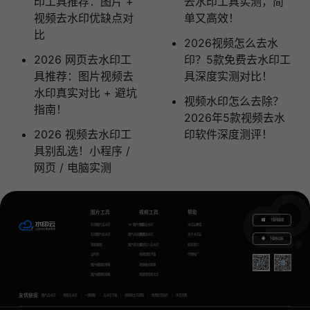
印工具推荐：图片 +
去水印工具实测，简
视频去水印优缺点对
单又高效！
比
2026视频怎么去水
2026 网页去水印工
印？5款免费去水印工
具推荐：图片视频去
具深度实测对比！
水印真实对比 + 避坑
视频水印怎么去除？
指南！
2026年5款视频去水
2026 视频去水印工
印软件深度测评！
具别乱选！小程序 /
网页 / 电脑实测
图片工具
视频工具
帮助
下载电脑版
在线图片去水印
GIF图片生成
视频去水印
水印云教程
在线图片加水印
图片无损放大
视频加水印
关于水印云
下载移动端
智能抠图
图片转文字
视频怎么去水印
联系我们
证件照
视频提取下载
代理推广
图片模糊变清晰
视频格式转换
图片模糊变清晰
视频语音转文字
友情链接
图片去水印
视频去水印
一键抠图
去水印下载
视频转文字提取
免费配音软件
声音克隆