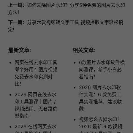
上一篇：
如何去除图片水印？分享5种免费的图片去水印
方法！
下一篇：
分享六款视频转文字工具,视频提取文字轻松搞
定!
最新文章:
相关文章:
网页在线去水印工具
6款图片去水印软件横
哪个好用？图片视频
向测评，新手小白必
免费去水印实测对
看指南！
比！
2026 图片去水印软
2026 网页在线去水
件实测：6 款免费工
印工具测评｜图片 /
具实测推荐，建议收
视频通用、无套路选
藏！
型指南！
视频怎么去掉水印？
2026 在线网页去水
2026 最新 6 款视频