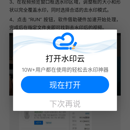
3、在视频预览窗口框选水印区域，调整框的大小和形
状以完全覆盖水印，同时选择合适的去水印模式。
4、点击 “RUN” 按钮，软件借助硬件加速开始处理，
完成后在指定文件夹即可找到去水印后的视频。
打开水印云
10W+用户都在使用的轻松去水印神器
现在打开
下次再说