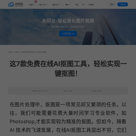
AI
VIP
登录
下载客户端
工具集
图片水印
视频水印
教程
下载
代理推广
水印云-轻松美化图片视频
图片视频一键去水印，手机电脑均可使用
立即体验
首页
>
行业资讯
>
这7款免费在线AI抠图工具，轻松实现一键抠图！
这7款免费在线AI抠图工具，轻松实现一
键抠图！
发布日期：2025-06-05 10:27
发表者：qianqian
浏览次数：7985次
在图片处理中，抠图是一项常见却又繁琐的任务。以
往，我们可能需要花费大量时间学习专业软件，如
Photoshop,才能实现较为精准的抠图。但如今，随着
AI 技术的飞速发展，在线AI抠图工具层出不穷，它们