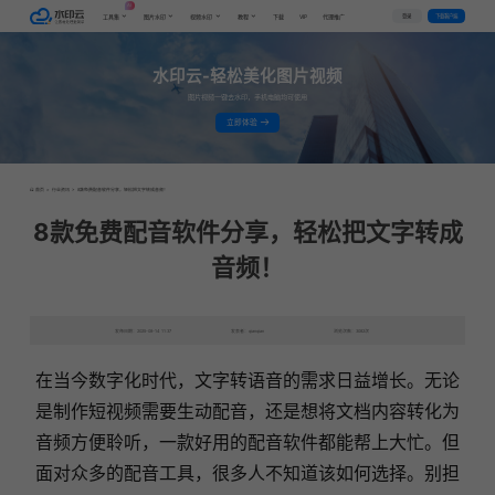
AI
VIP
登录
下载客户端
工具集
图片水印
视频水印
教程
下载
代理推广
水印云-轻松美化图片视频
图片视频一键去水印，手机电脑均可使用
立即体验
首页
>
行业资讯
>
8款免费配音软件分享，轻松把文字转成音频！
8款免费配音软件分享，轻松把文字转成
音频！
发布日期：2025-08-14 11:37
发表者：qianqian
浏览次数：3082次
在当今数字化时代，文字转语音的需求日益增长。无论
是制作短视频需要生动配音，还是想将文档内容转化为
音频方便聆听，一款好用的配音软件都能帮上大忙。但
面对众多的配音工具，很多人不知道该如何选择。别担