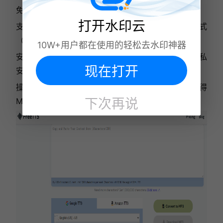
免费商用：100% 免费且可用于商业用途，无需注册。
打开水印云
支持 SSML TTS：允许用户通过设置暂停、音频格式
（如首字母缩写词、日期等）来自定义音频。
10W+用户都在使用的轻松去水印神器
安全保障：所有音频在 24 小时内删除，保障用户隐私
现在打开
安全。
操作简单：用户只需复制粘贴文本，稍等片刻即可获得
下次再说
MP3 格式的音频文件。