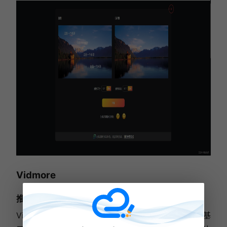
Vidmore
推荐指数：★★★★☆
Vidmore Free Watermark Remover Online 是一款基