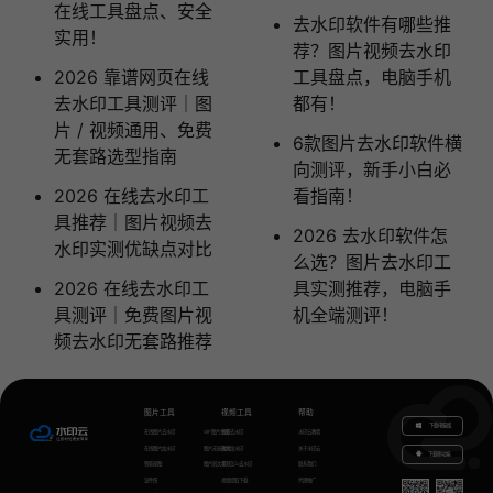
在线工具盘点、安全
去水印软件有哪些推
实用！
荐？图片视频去水印
2026 靠谱网页在线
工具盘点，电脑手机
去水印工具测评｜图
都有！
片 / 视频通用、免费
6款图片去水印软件横
无套路选型指南
向测评，新手小白必
2026 在线去水印工
看指南！
具推荐｜图片视频去
2026 去水印软件怎
水印实测优缺点对比
么选？图片去水印工
2026 在线去水印工
具实测推荐，电脑手
具测评｜免费图片视
机全端测评！
频去水印无套路推荐
图片工具
视频工具
帮助
下载电脑版
在线图片去水印
GIF图片生成
视频去水印
水印云教程
在线图片加水印
图片无损放大
视频加水印
关于水印云
下载移动端
智能抠图
图片转文字
视频怎么去水印
联系我们
证件照
视频提取下载
代理推广