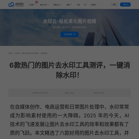
AI
VIP
登录
下载客户端
工具集
图片水印
视频水印
教程
下载
代理推广
水印云-轻松美化图片视频
图片视频一键去水印，手机电脑均可使用
立即体验
首页
>
行业资讯
>
6款热门的图片去水印工具测评，一键消除水印！
6款热门的图片去水印工具测评，一键消
除水印！
发布日期：2025-09-17 15:30
发表者：qianqian
浏览次数：8122次
在自媒体创作、电商运营和日常图片处理中，水印常常
成为影响素材使用的一大障碍。2025 年的今天，AI
技术的飞速发展让图片去水印工具的效率和效果都有了
质的飞跃。本文精选了
六款好用的图片去水印工具，并