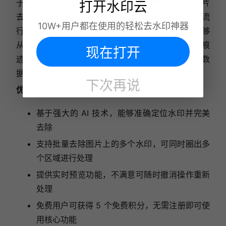
于网络的 AI 水印去除工具，专注于提供高质量的图片
打开水印云
去水印服务。这款在线工具无需下载安装，支持多种流
10W+用户都在使用的轻松去水印神器
行图片格式，如 JPG/JPEG/PNG/BMP/TIFF 等，能够
从图像中删除文本、图像、徽标等各种水印而不留下痕
现在打开
迹。Vidmore 采用 256 位 AES 加密技术保护用户数
据，确保上传图片的安全性。
下次再说
优势亮点
：
基于强大的 AI 技术，能够准确定位水印并完美
去除
支持批量去除图片上的多个水印，可同时圈出多
个区域进行处理
提供实时预览功能，不满意可随时撤消操作重新
处理
免费用户可获得 5 个免费积分，无需注册即可使
用核心功能