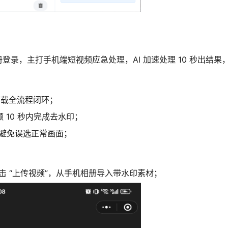
录，主打手机端短视频应急处理，AI 加速处理 10 秒出结
下载全流程闭环；
频 10 秒内完成去水印；
避免误选正常画面；
击 “上传视频”，从手机相册导入带水印素材；