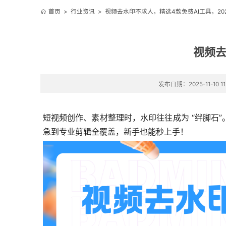
首页
>
行业资讯
>
视频去水印不求人，精选4款免费AI工具，20
视频去
发布日期：2025-11-10 11
短视频创作、素材整理时，水印往往成为 “绊脚石”
急到专业剪辑全覆盖，新手也能秒上手！