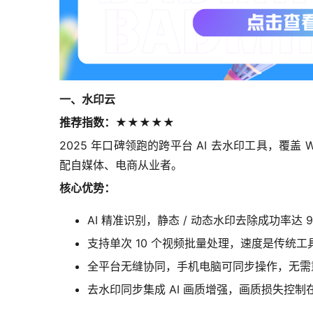
一、水印云
推荐指数：★★★★★
2025 年口碑领跑的跨平台 AI 去水印工具，覆盖 W
配自媒体、电商从业者。
核心优势：
AI 精准识别，静态 / 动态水印去除成功率达
支持单次 10 个视频批量处理，速度是传统工具 3
全平台无缝协同，手机电脑可同步操作，无需
去水印同步集成 AI 画质增强，画质损失控制在