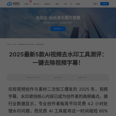
AI
VIP
登录
下载客户端
工具集
图片水印
视频水印
教程
下载
代理推广
水印云-轻松美化图片视频
图片视频一键去水印，手机电脑均可使用
立即体验
首页
>
行业资讯
>
2025最新5款AI视频去水印工具测评：一键去除视频字幕！
2025最新5款AI视频去水印工具测评：
一键去除视频字幕！
发布日期：2025-11-20 11:29
发表者：qianqian
浏览次数：4162次
在短视频创作与素材二次加工爆发的 2025 年，视频
字幕、水印遮挡核心内容已成为创作者的高频痛点。据
行业数据显示，专业创作者每周平均花费 4.2 小时处
理水印问题，而优质 AI 工具能将这一时间缩短 60%