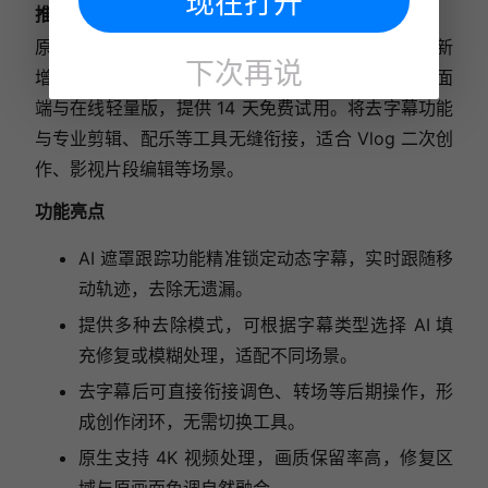
现在打开
推荐指数：★★★★☆
原 FilmoraGo 升级后的 AI 视频编辑工具，2025 版新
下次再说
增专项 AI 去水印模块，支持 Windows、macOS 桌面
端与在线轻量版，提供 14 天免费试用。将去字幕功能
与专业剪辑、配乐等工具无缝衔接，适合 Vlog 二次创
作、影视片段编辑等场景。
功能亮点
AI 遮罩跟踪功能精准锁定动态字幕，实时跟随移
动轨迹，去除无遗漏。
提供多种去除模式，可根据字幕类型选择 AI 填
充修复或模糊处理，适配不同场景。
去字幕后可直接衔接调色、转场等后期操作，形
成创作闭环，无需切换工具。
原生支持 4K 视频处理，画质保留率高，修复区
域与原画面色调自然融合。