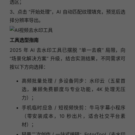
选区；
3、点击 “开始处理”，AI 自动匹配纹理填充，预览后选
择分辨率导出。
工具选型指南
2025 年 AI 去水印工具已摆脱 “单一去痕” 局限，向
“场景化解决方案” 升级，结合实测结果，不同需求可
按以下方向选择：
高频批量处理 / 多设备同步：水印云（五星首
选，兼顾免费额度与专业功能，4K 处理无压
力）；
手机临时应急 / 短视频快剪：牛马字幕小程序
（零安装成本，10 秒出片，适合社交平台素
材）；
轻量二次创作 / 一站式编辑：FotorTool（去水印