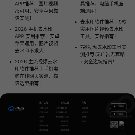
APP推荐：图片视频
具推荐，电脑手机全
都可用，安卓苹果靠
端通用！
谱实测！
去水印软件推荐：9款
2026 手机去水印
实用图片视频去水印
APP 实用推荐：安卓
工具，实操指南！
苹果通用，图片视频
7款视频去水印工具实
去水印不求人！
测推荐:无广告无套路
2026 主流视频去水
+安全避坑指南！
印软件推荐｜手机电
脑在线网页实测、靠
谱选型指南！
图片工具
视频工具
帮助
下载电脑版
在线图片去水印
GIF图片生成
视频去水印
水印云教程
在线图片加水印
图片无损放大
视频加水印
关于水印云
下载移动端
智能抠图
图片转文字
视频怎么去水印
联系我们
证件照
视频提取下载
代理推广
图片模糊变清晰
视频格式转换
图片模糊变清晰
视频语音转文字