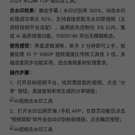
2025 年口碑 TOP 级综合工具。
去水印效果：
静态字幕 / 水印识别率 100%，动态水印
处理成功率达 92%，支持直接抓取无水印原视频（主
流短视频平台适配），画质损失控制在 5% 以内，集
成 AI 画质增强功能，1080P/4K 导出无模糊痕迹。
使用感受：
界面逻辑清晰，新手 3 分钟即可上手，批
量处理 10 个 1080P 视频速度比传统工具快 3 倍，多
端进度同步功能实用，适合高频素材处理需求。
操作步骤：
1、打开目标视频平台，找到需提取的视频，点击 “分
享” 按钮，直接复制系统生成的分享链接；
2、打开水印云网页端 /手机 APP，在首页功能区点击
“视频提取”软件会自动识别粘贴链接，点击确定按钮；