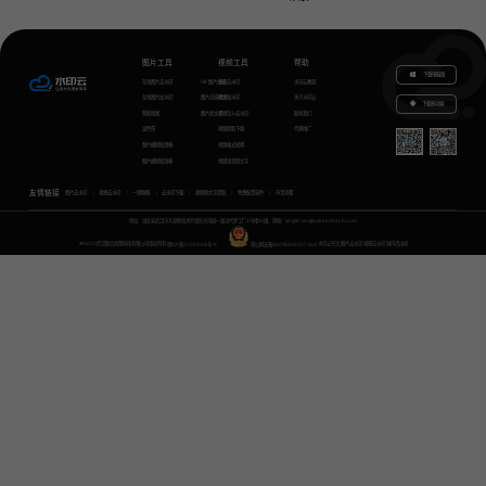
图片工具
视频工具
帮助
下载电脑版
在线图片去水印
GIF图片生成
视频去水印
水印云教程
在线图片加水印
图片无损放大
视频加水印
关于水印云
下载移动端
智能抠图
图片转文字
视频怎么去水印
联系我们
证件照
视频提取下载
代理推广
图片模糊变清晰
视频格式转换
图片模糊变清晰
视频语音转文字
友情链接
图片去水印
视频去水印
一键抠图
去水印下载
视频转文字提取
免费配音软件
声音克隆
地址：湖北省武汉市东湖新技术开发区关南园一路当代梦工厂4号楼10楼，邮箱：yinglin.wu@udreamtech.com
©2020武汉联合创想科技有限公司版权所有
鄂ICP备17031026号-8
鄂公网安备42018502007353
水印云专注
图片去水印
视频去水印
国内杰出者