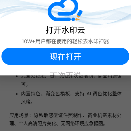
支持设备：全平台网页端（Windows、macOS、
iOS、Android 通用）
抠图优势：
打开水印云
所有处理均在本地浏览器完成，图片不上传服务
10W+用户都在使用的轻松去水印神器
器，隐私零泄露；
现在打开
支持 4096×4096px 高分辨率无损输出，无压缩
画质；
下次再说
完全免费无广告，无使用次数限制，商业用途也
可；
内置纯色、渐变色模板，支持 AI 调色优化整体
风格。
应用场景：隐私敏感型证件照制作、商业机密素材处
理、个人高清照片美化、无网络环境应急抠图。