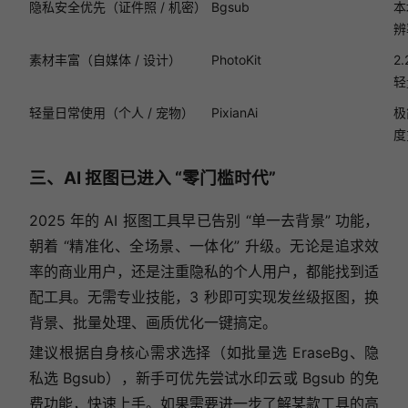
隐私安全优先（证件照 / 机密）
Bgsub
本
辨
素材丰富（自媒体 / 设计）
PhotoKit
2
轻
轻量日常使用（个人 / 宠物）
PixianAi
极
度
三、AI 抠图已进入 “零门槛时代”
2025 年的 AI 抠图工具早已告别 “单一去背景” 功能，
朝着 “精准化、全场景、一体化” 升级。无论是追求效
率的商业用户，还是注重隐私的个人用户，都能找到适
配工具。无需专业技能，3 秒即可实现发丝级抠图，换
背景、批量处理、画质优化一键搞定。
建议根据自身核心需求选择（如批量选 EraseBg、隐
私选 Bgsub），新手可优先尝试水印云或 Bgsub 的免
费功能，快速上手。如果需要进一步了解某款工具的高