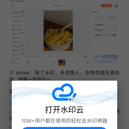
💡 bonus：除了水印，多余路人、杂物也能无痕去
除，修图一步到位～
3、使用技巧，去水印效率翻倍
✅优先上传高清原图，AI 修复更精准；
打开水印云
✅简单水印用「涂抹/框选模式」笔刷调小精准覆盖更
佳，复杂 / 满屏水印「开启全屏水印模式」；
10W+用户都在使用的轻松去水印神器
✅批量处理时，框选一张图水印后点击「批量应用」，