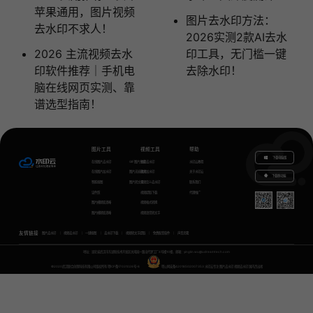
苹果通用，图片视频
图片去水印方法：
去水印不求人！
2026实测2款AI去水
2026 主流视频去水
印工具，无门槛一键
印软件推荐｜手机电
去除水印！
脑在线网页实测、靠
谱选型指南！
图片工具
视频工具
帮助
下载电脑版
在线图片去水印
GIF图片生成
视频去水印
水印云教程
在线图片加水印
图片无损放大
视频加水印
关于水印云
下载移动端
智能抠图
图片转文字
视频怎么去水印
联系我们
证件照
视频提取下载
代理推广
图片模糊变清晰
视频格式转换
图片模糊变清晰
视频语音转文字
友情链接
图片去水印
视频去水印
一键抠图
去水印下载
视频转文字提取
免费配音软件
声音克隆
地址：湖北省武汉市东湖新技术开发区关南园一路当代梦工厂4号楼10楼，邮箱：yinglin.wu@udreamtech.com
©2020武汉联合创想科技有限公司版权所有
鄂ICP备17031026号-8
鄂公网安备42018502007353
水印云专注
图片去水印
视频去水印
国内杰出者