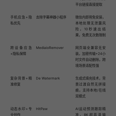
平台链接直接提取
手机应急+隐
去除字幕神器小程序
微信内即用免安装，
私优先
本地处理无泄露风
险，10秒速出结
果，免费无次数限制
跨设备应急
MediaioRemover
网页端全兼容无安
+隐私保障
装，加密传输+24小
时文件自动删除，跨
境场景适配性强
复杂背景+精
De Watermark
生成式填充技术，背
准修复
景过渡自然无拼接
痕，支持本地/在线
双模式
动态水印+专
HitPaw
AI运动预测跟踪精
业创作
准，8K超高清输