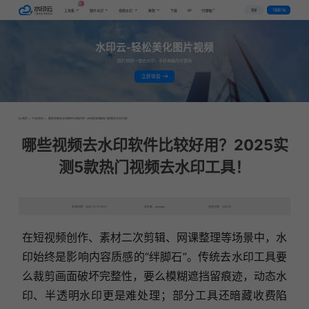
AI
VIP
登录
下载客户端
工具集
图片水印
视频水印
教程
下载
代理推广
水印云-轻松美化图片视频
图片视频一键去水印，手机电脑均可使用
立即体验
首页
>
行业资讯
>
哪些视频去水印软件比较好用？2025实测5款热门视频去水印工具！
哪些视频去水印软件比较好用？2025实
测5款热门视频去水印工具！
发布日期：2025-12-19 10:47
发表者：qianqian
浏览次数：2334次
在短视频创作、素材二次剪辑、网课整理等场景中，水
印始终是影响内容质感的“绊脚石”。传统去水印工具要
么裁剪画面破坏完整性，要么模糊遮挡留痕迹，动态水
印、半透明水印更是难处理；部分工具还暗藏收费陷