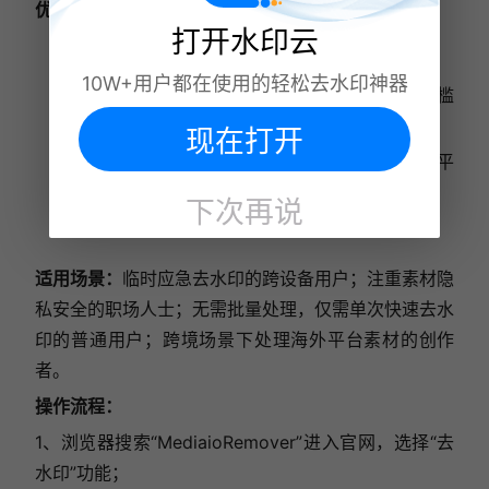
优势：
打开水印云
上传文件24小时内自动删除，隐私保护拉满；
10W+用户都在使用的轻松去水印神器
兼容电脑/手机全浏览器，无需安装APP，零门槛
上手；
现在打开
处理速度比普通工具快50%，小红书、抖音等平
台水印解析成功率超90%；
下次再说
免费版支持1080P高清导出，无广告干扰。
适用场景：
临时应急去水印的跨设备用户；注重素材隐
私安全的职场人士；无需批量处理，仅需单次快速去水
印的普通用户；跨境场景下处理海外平台素材的创作
者。
操作流程：
1、浏览器搜索“MediaioRemover”进入官网，选择“去
水印”功能；