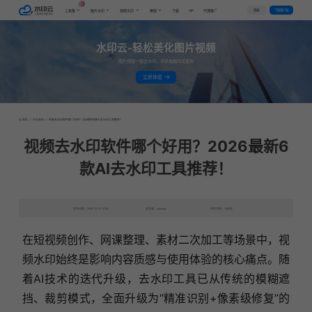
AI
VIP
登录
下载客户端
工具集
图片水印
视频水印
教程
下载
代理推广
水印云-轻松美化图片视频
图片视频一键去水印，手机电脑均可使用
立即体验
首页
>
行业资讯
>
视频去水印软件哪个好用？2026最新6款AI去水印工具推荐！
视频去水印软件哪个好用？2026最新6
款AI去水印工具推荐！
发布日期：2025-12-31 10:29
发表者：qianqian
浏览次数：3099次
在短视频创作、网课整理、素材二次加工等场景中，视
频水印始终是影响内容质感与使用体验的核心痛点。随
着AI技术的迭代升级，去水印工具已从传统的模糊遮
挡、裁剪模式，全面升级为“精准识别+像素级修复”的