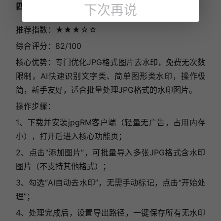
四、jpgRM
下次再说
推荐指数：★★★☆☆
综合评分：82/100
核心优势：专门优化JPG格式图片去水印，免费无次数
限制，AI快速识别文字类、简单图形类水印，操作极
简，新手友好，适合批量处理JPG格式的水印图片。
操作步骤：
1、下载并安装jpgRM客户端（轻量无广告，占用内存
小），打开后进入核心功能页；
2、点击“添加图片”，可批量导入多张JPG格式含水印
图片（不支持其他格式）；
3、勾选“AI自动去水印”，无需手动标记，点击“开始处
理”；
4、处理完成后，设置导出路径，一键保存所有无水印