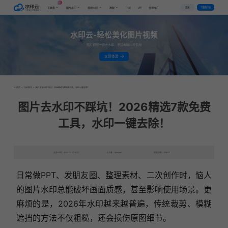
AI
VIP
登录
下载客户端
工具集
图片水印
视频水印
教程
下载
代理推广
水印云-轻松美化图片视频
图片视频一键去水印，手机电脑均可使用
立即体验
首页
>
行业资讯
>
图片去水印不踩坑！2026精选7款免费工具，水印一键去除！
图片去水印不踩坑！2026精选7款免费
工具，水印一键去除！
发布日期：2026-01-27 15:11
发表者：qianqian
浏览次数：9785次
日常做PPT、发朋友圈、整理素材、二次创作时，恼人
的图片水印总能破坏画面质感，甚至影响使用场景。更
麻烦的是，2026年水印越来越普遍，传统裁剪、模糊
遮挡的方法不仅粗糙，还会损伤原图细节。