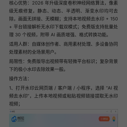
核心优势：2026 年升级深度卷积神经网络算法，像素
级无痕修复，静态、动态、半透明、渐变水印均可去
除，画面无拼接、无模糊；支持本地视频去水印 + 150
+ 平台链接解析无水印下载双模式；免费版支持批量处
理 30 个视频，附带 AI 画质增强、格式转换功能。
适用人群：自媒体创作者、商用素材处理、多设备协同
处理素材的全场景用户。
局限性：免费版导出视频带有轻微平台标识；复杂背景
下的极小水印去除效果一般。
操作方法：
1、打开水印云网页端 / 客户端 / 小程序，选择 “AI 视
频去水印”，上传本地视频或粘贴视频链接提取无水印
视频；