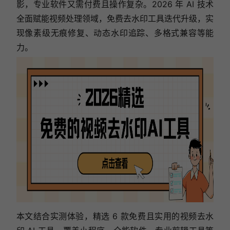
影，专业软件又需付费且操作复杂。2026 年 AI 技术
全面赋能视频处理领域，免费去水印工具迭代升级，实
现像素级无痕修复、动态水印追踪、多格式兼容等能
力。
本文结合实测体验，精选 6 款免费且实用的视频去水