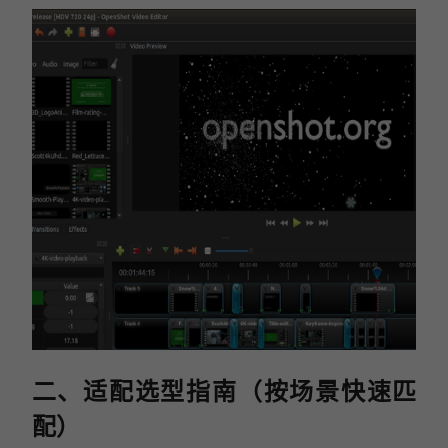
二、适配选型指南（按场景快速匹
配）