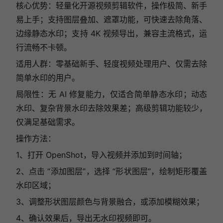
核心优势：轻量化开源视频剪辑软件，操作极简、新手
易上手；支持图层叠加、遮罩功能，可快速去除角落、
边缘静态水印；支持 4K 视频导出，兼容主流格式，运
行流畅不卡顿。
适用人群：零基础新手、轻度视频处理用户、仅需去除
简单水印的用户。
局限性：无 AI 修复能力，仅适合简单静态水印；动态
水印、复杂背景水印去除效果差；高级剪辑功能较少，
仅满足基础需求。
操作方法：
1、打开 OpenShot，导入视频并添加到时间轴；
2、点击 “添加图层”，选择 “形状图层”，绘制矩形覆盖
水印区域；
3、调整形状图层颜色与背景融合，或添加模糊效果；
4、确认效果后，导出无水印视频即可。