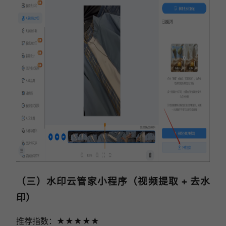
（三）水印云管家小程序（视频提取 + 去水
印）
推荐指数：★★★★★