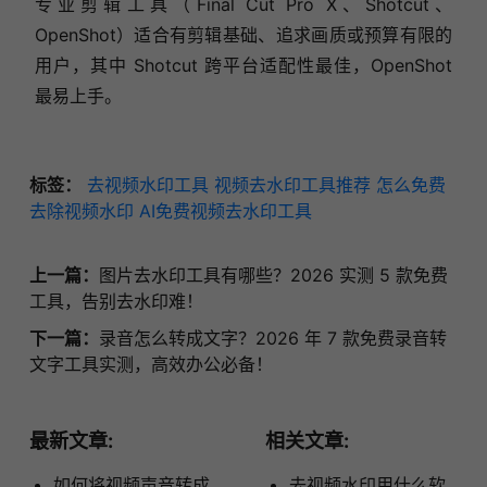
专业剪辑工具（Final Cut Pro X、Shotcut、
OpenShot）适合有剪辑基础、追求画质或预算有限的
用户，其中 Shotcut 跨平台适配性最佳，OpenShot
最易上手。
标签：
去视频水印工具
视频去水印工具推荐
怎么免费
去除视频水印
AI免费视频去水印工具
上一篇：
图片去水印工具有哪些？2026 实测 5 款免费
工具，告别去水印难！
下一篇：
录音怎么转成文字？2026 年 7 款免费录音转
文字工具实测，高效办公必备！
最新文章:
相关文章:
如何将视频声音转成
去视频水印用什么软