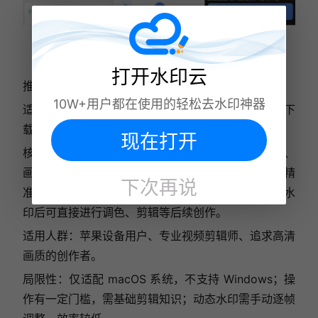
（四）Final Cut Pro X（苹果专业剪辑工具）
打开水印云
推荐指数：★★★★
10W+用户都在使用的轻松去水印神器
适配平台：macOS 专属（需在苹果 App Store 下
载，免费版含基础去水印功能）。
现在打开
核心优势：苹果官方专业非线性编辑软件，稳定性强、
画质保留度高；内置 “修复工具”“克隆印章”，可手动精
下次再说
准去除静态水印、台标；支持 4K 高清视频处理，去水
印后可直接进行调色、剪辑等后续创作。
适用人群：苹果设备用户、专业视频剪辑师、追求高清
画质的创作者。
局限性：仅适配 macOS 系统，不支持 Windows；操
作有一定门槛，需基础剪辑知识；动态水印需手动逐帧