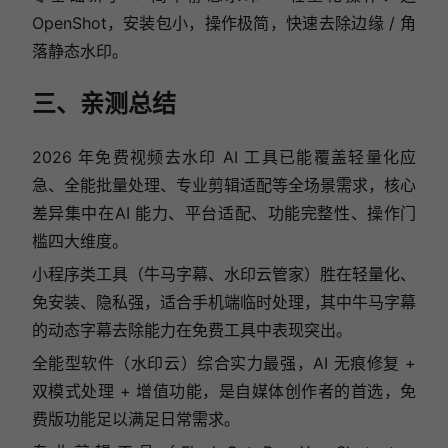
OpenShot，安装包小，操作极简，快速去除边缘 / 角
落静态水印。
三、亲测总结
2026 年免费视频去水印 AI 工具已能覆盖轻量化应
急、全能批量处理、专业剪辑适配等全场景需求，核心
差异集中在AI 能力、平台适配、功能完整性、操作门
槛四大维度。
小程序类工具（牛马字幕、水印云管家）胜在轻量化、
免安装、隐私强，适合手机端临时处理，其中牛马字幕
的动态字幕去除能力在免费工具中表现突出。
全能型软件（水印云）综合实力最强，AI 无痕修复 +
双模式处理 + 增值功能，是自媒体创作者的首选，免
费版功能足以满足日常需求。