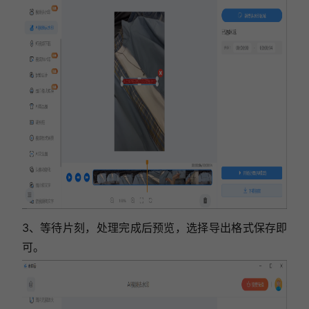
3、等待片刻，处理完成后预览，选择导出格式保存即
可。