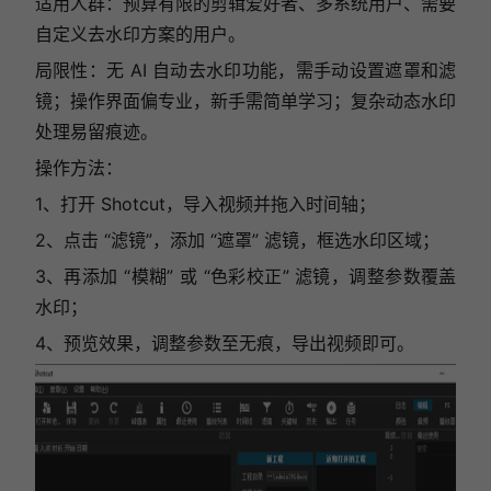
适用人群：预算有限的剪辑爱好者、多系统用户、需要
自定义去水印方案的用户。
局限性：无 AI 自动去水印功能，需手动设置遮罩和滤
镜；操作界面偏专业，新手需简单学习；复杂动态水印
处理易留痕迹。
操作方法：
1、打开 Shotcut，导入视频并拖入时间轴；
2、点击 “滤镜”，添加 “遮罩” 滤镜，框选水印区域；
3、再添加 “模糊” 或 “色彩校正” 滤镜，调整参数覆盖
水印；
4、预览效果，调整参数至无痕，导出视频即可。