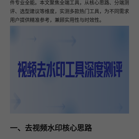
件专业全能。本文聚焦全端工具，从核心思路、分端测
评、选型建议等维度，实测多款热门工具，为不同需求
用户提供精准参考，兼顾实用性与时效性。
一、去视频水印核心思路