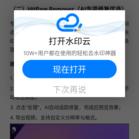
（二）HitPaw Remover（AI专项修复优选）
专注AI视频去水印的桌面软件，主打复杂背景水印、动
态移动水印去除，搭载智能识别追踪算法，自动锁定水
打开水印云
印轨迹，修复后画面自然无断层，支持GPU加速，处
理速度快，兼容MP4、MKV、AVI等全格式。
10W+用户都在使用的轻松去水印神器
操作步骤
现在打开
1. 安装HitPaw Remover，打开后导入目标视频；
下次再说
2. 选择“AI移除”功能，软件自动识别水印位置，支持手
动框选调整；
3. 点击“处理”，AI自动追踪修复，完成后预览效果；
4. 导出视频，支持自定义分辨率与格式。