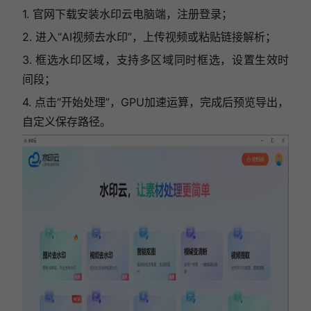
1. 官网下载安装水印云电脑端，注册登录；
2. 进入“AI视频去水印”，上传视频或粘贴链接解析；
3. 框选水印区域，支持多区域同时框选，设置生效时
间段；
4. 点击“开始处理”，GPU加速运算，完成后预览导出，
自定义保存路径。