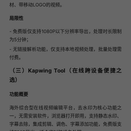
材、带移动LOGO的视频。
局限性
- 免费版仅支持1080P以下分辨率导出，处理时长限制
为5分钟；
- 无链接解析功能，仅支持本地视频处理，批量处理需
付费。
（三）Kapwing Tool（在线跨设备便捷之
选）
功能概要
海外综合型在线视频编辑平台，去水印为核心功能之
一，无需安装软件，浏览器打开即用，支持静态水印、
字幕去除，集成剪辑、调色、字幕添加功能，免费版支