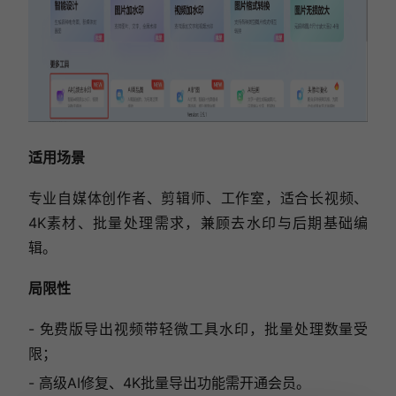
适用场景
专业自媒体创作者、剪辑师、工作室，适合长视频、
4K素材、批量处理需求，兼顾去水印与后期基础编
辑。
局限性
- 免费版导出视频带轻微工具水印，批量处理数量受
限；
- 高级AI修复、4K批量导出功能需开通会员。