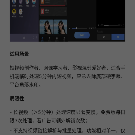
适用场景
短视频创作者、网课学习者、影视混剪爱好者，适合手
机端临时处理5分钟内短视频，应急去除底部硬字幕、
平台角落水印。
局限性
- 长视频（＞5分钟）处理速度显著变慢，免费版每日
限3次处理，看广告可额外解锁次数；
- 不支持视频链接解析与批量处理，功能相对单一，仅