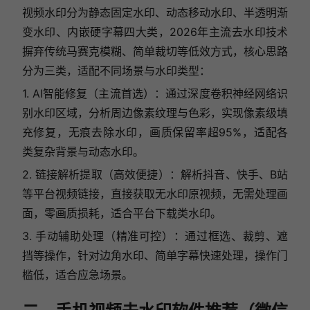
视频水印分为静态固定水印、动态移动水印、半透明渐
变水印、内嵌硬字幕四大类，2026年主流去水印技术
摒弃传统马赛克模糊、简单裁切等低效方式，核心思路
分为三类，适配不同场景与水印类型：
1. AI智能修复（主流首选）：通过深度卷积神经网络识
别水印区域，分析周边像素纹理与色彩，实现像素级填
充修复，无痕去除水印，画质保留率超95%，适配各
类复杂背景与动态水印。
2. 链接解析提取（高效便捷）：解析抖音、快手、B站
等平台视频链接，直接获取无水印原视频，无需处理画
面，零画质损耗，适合平台下载类水印。
3. 手动辅助处理（精准可控）：通过框选、裁剪、遮
挡等操作，针对边角水印、简单字幕快速处理，操作门
槛低，适合应急场景。