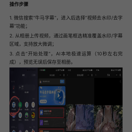
操作步骤
1. 微信搜索“牛马字幕”，进入后选择“视频去水印/去字
幕”功能；
2. 从相册上传视频，通过画笔框选精准覆盖水印/字幕
区域，支持放大微调；
3. 点击“开始处理”，AI本地极速运算（10秒左右完
成），预览无误后保存至相册。