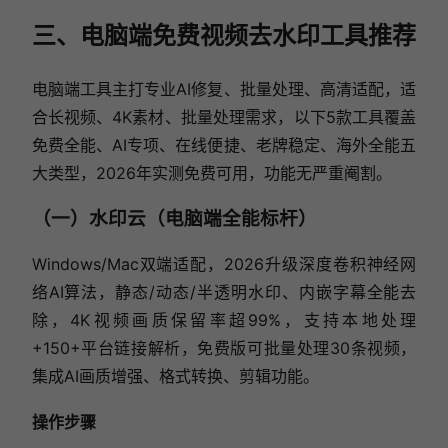
三、电脑端免费视频去水印工具推荐
电脑端工具主打专业AI修复、批量处理、高清适配，适
合长视频、4K素材、批量处理需求，以下5款工具覆盖
免费全能、AI专项、在线便捷、老牌稳定、海外全能五
大类型，2026年实测免费可用，功能无严重阉割。
（一）水印云（电脑端全能标杆）
Windows/Mac双端适配，2026升级深度卷积神经网
络AI算法，静态/动态/半透明水印、内嵌字幕全能去
除，4K视频画质保留率超99%，支持本地处理
+150+平台链接解析，免费版可批量处理30条视频，
集成AI画质增强、格式转换、剪辑功能。
操作步骤