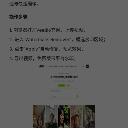
理与快速编辑。
操作步骤
1. 浏览器打开VeedIo官网，上传视频；
2. 进入“Watermark Remover”，框选水印区域；
3. 点击“Apply”自动修复，预览效果；
4. 导出视频，免费版带平台水印。