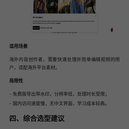
适用场景
海外内容创作者、需要快速处理并简单编辑视频的用
户，适配海外平台素材。
局限性
- 免费版导出带水印，分辨率低，处理时长受限；
- 国内访问速度慢，无中文界面，学习成本较高。
四、综合选型建议