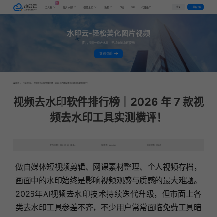
AI
VIP
登录
下载客户端
工具集
图片水印
视频水印
教程
下载
代理推广
水印云-轻松美化图片视频
图片视频一键去水印，手机电脑均可使用
立即体验
首页
>
行业资讯
>
视频去水印软件排行榜｜2026 年 7 款视频去水印工具实测横评！
视频去水印软件排行榜｜2026 年 7 款视
频去水印工具实测横评！
发布日期：2026-05-27 14:44
发表者：qianqian
浏览次数：952次
做自媒体短视频剪辑、网课素材整理、个人视频存档，
画面中的水印始终是影响视频观感与质感的最大难题。
2026年AI视频去水印技术持续迭代升级，但市面上各
类去水印工具参差不齐，不少用户常常面临免费工具暗