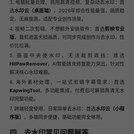
3. 电脑批量处理、商用高清视频、复杂动态水印：首
选
水印云（桌面端）
，2026年综合性能最强，画质稳
定、无痕度高，适配专业创作场景。
4. 视频二次剪辑、不想额外安装软件：首选
剪映专业
版
，裁剪遮盖无损画质，可同步完成创作与去水印，性
价比拉满。
5. 画面中央硬水印、无法裁剪遮挡：首选
HitPawRemover
，AI智能填充修复能力突出，针对性
解决核心水印难题。
6. 海外素材处理、一站式剪辑字幕需求：首选
KapwingTool
，多功能集成，付费后可解锁高清无水
印完整功能。
7. 跨端轻度使用、日常简单去水印：首选
水印云（小程
序版）
，多端同步便捷，基础功能完全够用。
四、去水印常见问题解答