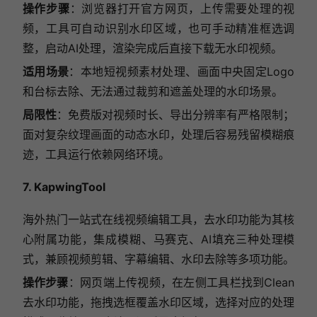
操作步骤
：浏览器打开官方网页，上传需要处理的视
频，工具可自动识别水印区域，也可手动精准框选调
整，启动AI处理，渲染完成后直接下载无水印视频。
适用场景
：本地短视频素材处理、画面中央固定Logo
和台标去除、无法通过裁剪和遮盖处理的水印场景。
局限性
：免费版对视频时长、导出分辨率有严格限制；
面对复杂纹理画面的动态水印，处理后容易残留模糊痕
迹，工具运行依赖网络环境。
7. KapwingTool
海外热门一站式在线视频编辑工具，去水印功能为其核
心附属功能，集成模糊、马赛克、AI填充三种处理模
式，兼顾视频剪辑、字幕编辑、水印去除等多项功能。
操作步骤
：网页端上传视频，在左侧工具栏找到Clean
去水印功能，拖拽选框覆盖水印区域，选择对应的处理