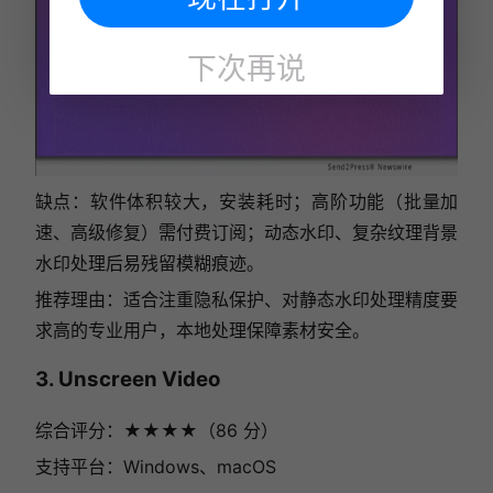
下次再说
缺点：软件体积较大，安装耗时；高阶功能（批量加
速、高级修复）需付费订阅；动态水印、复杂纹理背景
水印处理后易残留模糊痕迹。
推荐理由：适合注重隐私保护、对静态水印处理精度要
求高的专业用户，本地处理保障素材安全。
3. Unscreen Video
综合评分：★★★★（86 分）
支持平台：Windows、macOS