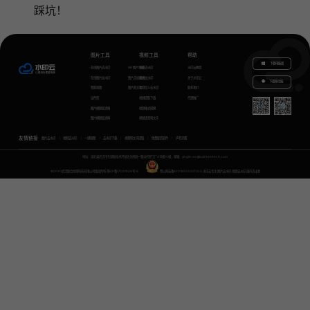
踩坑！
图片工具
视频工具
帮助
下载电脑版
在线图片去水印
GIF图片生成
视频去水印
水印云教程
在线图片加水印
图片无损放大
视频加水印
关于水印云
下载移动端
智能抠图
图片转文字
视频怎么去水印
联系我们
证件照
视频提取下载
代理推广
图片模糊变清晰
视频格式转换
图片模糊变清晰
视频语音转文字
友情链接
图片去水印
视频去水印
一键抠图
去水印下载
视频转文字提取
免费配音软件
声音克隆
地址：湖北省武汉市东湖新技术开发区关南园一路当代梦工厂4号楼10楼，邮箱：yinglin.wu@udreamtech.com
©2020武汉联合创想科技有限公司版权所有
鄂ICP备17031026号-8
鄂公网安备42018502007353
水印云专注
图片去水印
视频去水印
国内杰出者