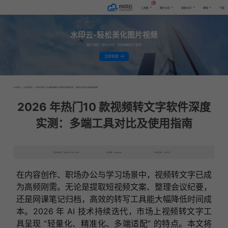
AI
工具集
图片水印
视频水印
教程
下载
水印云-轻松美化图片视频
图片视频一键去水印，手机电脑均可使用
立即体验
首页
>
行业资讯
>
2026 年热门10 款视频转文字软件深度实测：多端工具对比及使用指南
2026 年热门10 款视频转文字软件深度
实测：多端工具对比及使用指南
发布日期：2026-06-02 15:52
发表者：qianqian
浏览次数：843次
在内容创作、职场办公与学习场景中，视频转文字已成
为高频刚需。无论是提取短视频文案、整理会议纪要，
还是网课笔记归档，高效的转写工具能大幅降低时间成
本。2026 年 AI 技术持续迭代，市场上视频转文字工
具呈现 “轻量化、精准化、多端适配” 的特点。本文将