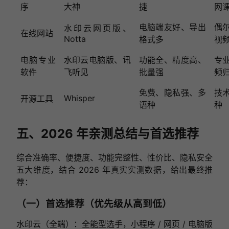
序
大神
捷
网
电脑端友好、导出
偶
水印云网页版、
在线网站
Notta
格式多
视
电脑专业
水印云电脑版、讯
功能全、精度高、
专
软件
飞听见
批量强
频
免费、隐私强、多
技
Whisper
开源工具
语种
种
五、2026 年亲测总结与首选推荐
综合准确率、便捷度、功能完整性、性价比、隐私安全
五大维度，结合 2026 年真实实测数据，给出最终推
荐：
（一）首选推荐（优先级从高到低）
水印云（全端）：全能型选手，小程序 / 网页 / 电脑版