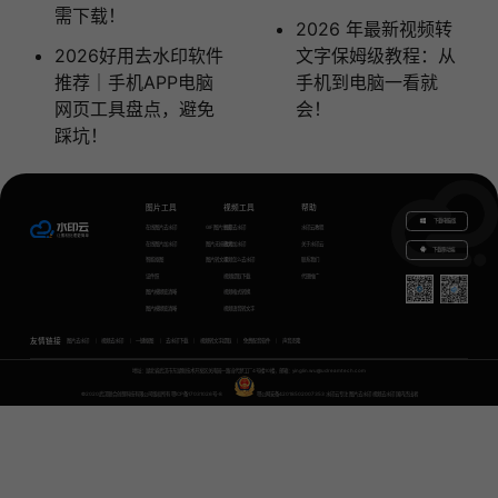
需下载！
2026 年最新视频转
2026好用去水印软件
文字保姆级教程：从
推荐｜手机APP电脑
手机到电脑一看就
网页工具盘点，避免
会！
踩坑！
图片工具
视频工具
帮助
下载电脑版
在线图片去水印
GIF图片生成
视频去水印
水印云教程
在线图片加水印
图片无损放大
视频加水印
关于水印云
下载移动端
智能抠图
图片转文字
视频怎么去水印
联系我们
证件照
视频提取下载
代理推广
图片模糊变清晰
视频格式转换
图片模糊变清晰
视频语音转文字
友情链接
图片去水印
视频去水印
一键抠图
去水印下载
视频转文字提取
免费配音软件
声音克隆
地址：湖北省武汉市东湖新技术开发区关南园一路当代梦工厂4号楼10楼，邮箱：yinglin.wu@udreamtech.com
©2020武汉联合创想科技有限公司版权所有
鄂ICP备17031026号-8
鄂公网安备42018502007353
水印云专注
图片去水印
视频去水印
国内杰出者