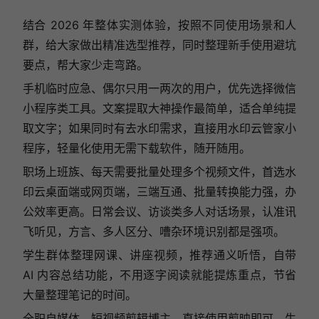
结合 2026 年整体实测体验，按照不同使用场景和人
群，给大家做出精准选型推荐，同时整理新手使用避坑
要点，帮大家少走弯路。
手机临时应急、偶尔只用一两次的用户，优先选择微信
小程序类工具。文案提取大神操作最简单，适合单纯提
取文字；如果同时有去水印需求，直接用水印云管家小
程序，轻量化使用无需下载软件，随开随用。
职场上班族、每天需要批量处理多个视频文件，首选水
印云桌面端或网页端，三端互通、批量转换能力强，办
公效率更高。日常会议、访谈类多人对话场景，认准讯
飞听见，方言、多人区分、嘈杂环境识别都是强项。
学生群体整理网课、讲座视频，推荐通义听悟，自带
AI 内容总结功能，不用逐字阅读就能提炼重点，节省
大量整理笔记的时间。
全职自媒体、短视频剪辑博主，直接使用剪映即可，生