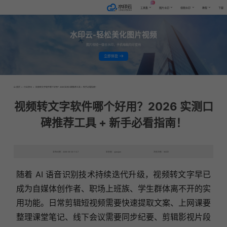
AI
工具集
图片水印
视频水印
教程
下载
水印云-轻松美化图片视频
图片视频一键去水印，手机电脑均可使用
立即体验
首页
>
行业资讯
>
视频转文字软件哪个好用？2026 实测口碑推荐工具 + 新手必看指南！
视频转文字软件哪个好用？2026 实测口
碑推荐工具 + 新手必看指南！
发布日期：2026-06-08 11:47
发表者：qianqian
浏览次数：652次
随着 AI 语音识别技术持续迭代升级，视频转文字早已
成为自媒体创作者、职场上班族、学生群体离不开的实
用功能。日常剪辑短视频需要快速提取文案、上网课要
整理课堂笔记、线下会议需要同步纪要、剪辑影视片段