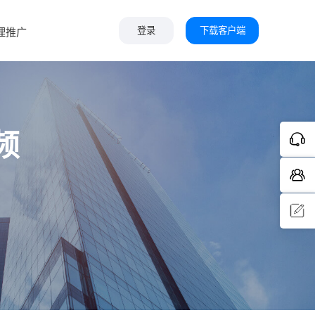
下载客户端
理推广
登录
频
问题反
馈