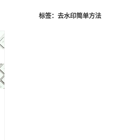
标签：去水印简单方法