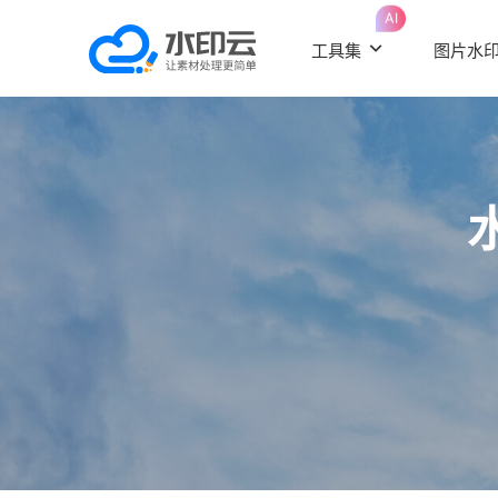
AI
工具集
图片水