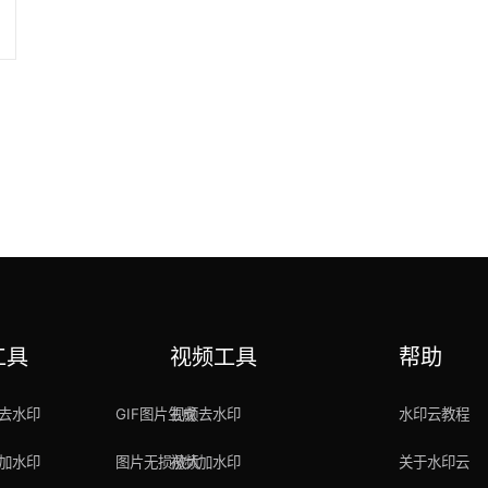
工具
视频工具
帮助
去水印
GIF图片生成
视频去水印
水印云教程
加水印
图片无损放大
视频加水印
关于水印云