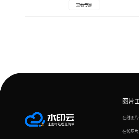
印云：真人照片变漫画神器 对于追求便捷的你来说，一键改
查看专题
图功能无疑是最佳选择。借助先进的人工智能技术，这些软件
能够智能分析照片中的每一个细节，从主体轮廓到背景色彩，
无一遗漏。只需简单几步操作，便能将你的照片转换成多种风
格的漫画作品，无论是日系的清新脱俗，还是美漫的复古韵
味，亦或是国漫的独特风情，都能轻松实现。 操作秘籍：
图片
在线图片
在线图片