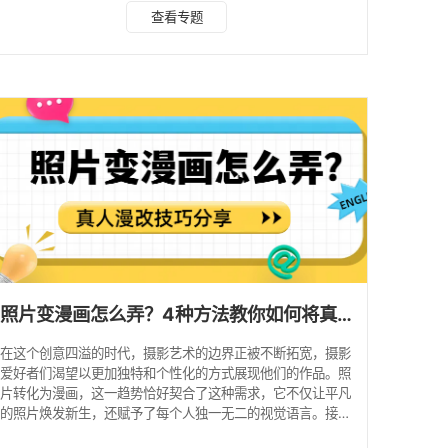
是一款功能全面的图像处理工具，不仅擅长图片去水印、抠
查看专题
图、视频转文字等，还具备AI扩图、照片变漫画等多种特色功
能。 它运用前沿的图像处理技术，能够迅速将普通人物照片
转化为独具个性的漫画形象。无论你是想打造专属的二次元角
色，还是为照片增添一抹趣味与创意，这款软件都能轻松搞
定。 此外，它还提供了丰富的漫画效果供你选择，你
照片变漫画怎么弄？4种方法教你如何将真人照片改漫画！
在这个创意四溢的时代，摄影艺术的边界正被不断拓宽，摄影
爱好者们渴望以更加独特和个性化的方式展现他们的作品。照
片转化为漫画，这一趋势恰好契合了这种需求，它不仅让平凡
的照片焕发新生，还赋予了每个人独一无二的视觉语言。接下
来，将分享四个将真人照片改漫画的方法及过程，一起来看看