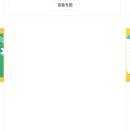
件：打开水印云软件或网页版，找到“头像动漫化”功能板块。
查看专题
上传照片：选择你想要转换的照片，一键导入。 选择风格：
从丰富的漫画滤镜库中挑选心仪的款式。 一键生成：点击开
始创作按钮，软件即刻生成漫画风格的照片，预览并保存即
可。 2. colorcinch colorcinch可能是一款同样具备照片转漫
画功能的软件或在线