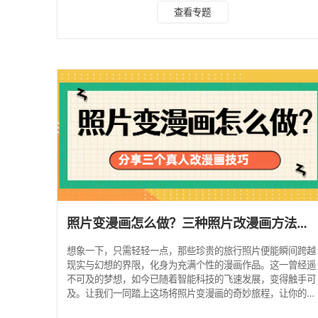
“头像动漫化” 功能，能将真人照片轻松转变为漫画形象。多样
查看专题
化的风格选择，让你的个性化需求得到充分满足。 照片变漫
画教程： 1、打开水印云软件或网页版，找到 “头像动漫化” 功
能板块。 2、选择你想要转换的照片，一键导入，从丰富的漫
画滤镜库中挑选心仪的款式，点击开始创作按钮。 3、软件即
刻生成漫画风格的照片，预览并保
照片变漫画怎么做？三种照片改漫画方法教会你！
想象一下，只需轻轻一点，那些珍贵的旅行照片便能瞬间跨越
现实与幻想的界限，化身为充满个性的漫画作品。这一曾经遥
不可及的梦想，如今已随着智能科技的飞速发展，变得触手可
及。让我们一同踏上这场将照片变漫画的奇妙旅程，让你的北
京之行，不仅留在心底，更以独特的方式绽放光彩。 一、水