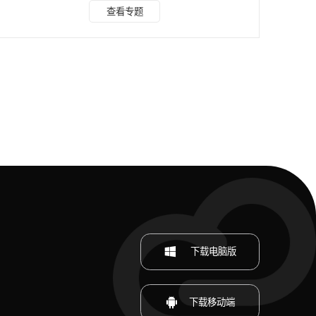
吧！ 真人漫改方法一：水印云 功能亮点：这款软件以其强大
查看专题
的AI技术和用户友好的界面著称，一键操作即可将照片瞬间转
化为风格各异的漫画作品。内置丰富预设模板，即便是初学者
也能轻松上手，享受个性化创作的乐趣。 操作步骤： 下载并
打开水印云软件，直观地找到“头像动漫化”功能。 从相册中选
择或即时拍摄一张照片进行上传，浏览
下载电脑版
下载移动端