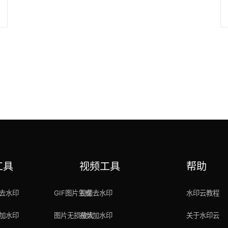
工具
视频工具
帮助
去水印
GIF图片生成
视频去水印
水印云教程
加水印
图片无损放大
视频加水印
关于水印云