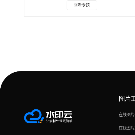
2025 年的视频去水印工具实现了 “精准识别 + 无痕修复” 的
查看专题
双重突破。本文实测 6 款主流 AI 视频去水印工具，从适配
性、操作难度、效果表现等维度全面拆解，帮你找到最适配的
解决方案。 一、水印云 推荐指数：★★★★★ 支持设备：
Windows、macOS、iOS、Android（APP / 网页端全兼
容，低
图片
在线图片
在线图片