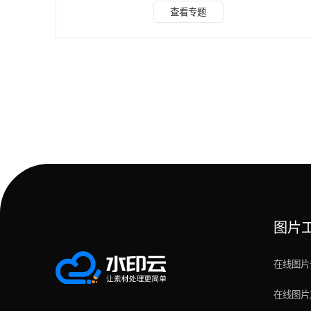
测评维度 本次测评严格遵循公平实测、数据真实、场景贴合
查看专题
原则，从 7 大核心维度对比： 综合评分（10 分制，基于准确
率、免费额度、易用性等加权）； 支持平台（移动端、网页
端、PC 端适配情况）； 核心优点（实测亮点、差异化优
势）； 明显缺点（使用痛点、功能短板）； 操作步骤（上手
难度、流程复杂度）； 适用场景（精
图片
在线图片
在线图片