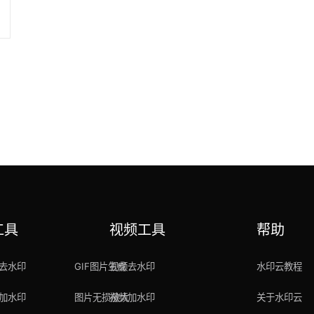
工具
视频工具
帮助
去水印
GIF图片生成
视频去水印
水印云教程
加水印
图片无损放大
视频加水印
关于水印云