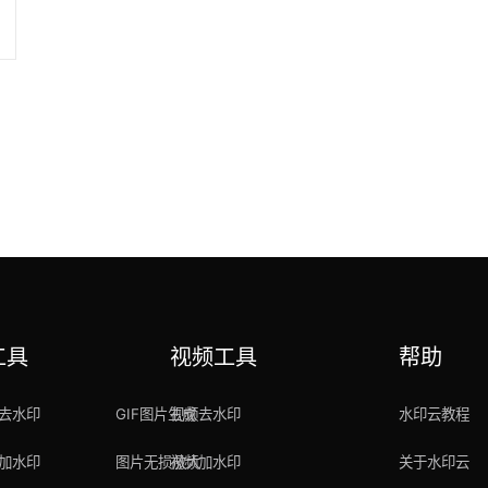
转
工具
视频工具
帮助
去水印
GIF图片生成
视频去水印
水印云教程
加水印
图片无损放大
视频加水印
关于水印云