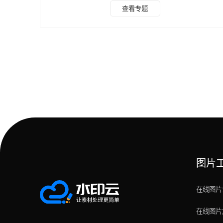
速找到适合自己的方案。 为什么你需要录音转文字工具 很多
查看专题
人还在用最原始的方法 —— 反复听录音、手动逐字记录，这
种方式耗时耗力，效率极低。而用对了转写工具，可以：节省
80% 的整理时间。一个小时的会议录音，手动转写需要 4-6
小时；用智能转写工具，5 分钟搞定。提高记录准确度。AI 
写不会遗漏细节，还能自动分段、
图片
在线图片
在线图片