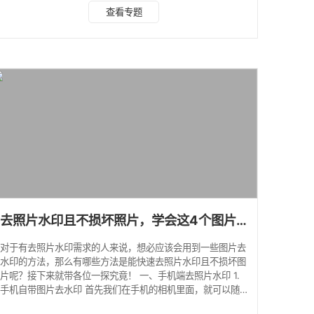
首先要推荐的是可以同时进行图片视频去水印的软件： 第一
查看专题
款图片视频一键去水印的app：水印云在线一键去水印 水印云
是一款功能非常强大的图片视频去水印软件，可以在线一键去
水印，不仅支持图片去水印，同样支持视频去水印，还可以批
量上传文件去水印。非常的便利。 水印云一键去水印步骤如
下： 1、选择“图片去水印”,上传需
去照片水印且不损坏照片，学会这4个图片去水印方法只需一秒就能去除照片水印
对于有去照片水印需求的人来说，想必应该会用到一些图片去
水印的方法，那么有哪些方法是能快速去照片水印且不损坏图
片呢？接下来就带各位一探究竟！ 一、手机端去照片水印 1.
手机自带图片去水印 首先我们在手机的相机里面，就可以随
心所欲地添加各种你喜欢的水印。 如果你想去除的话，也是