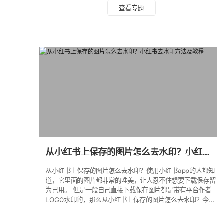
美图秀秀软件，安装后打开。 2、点击“图片美化”，直接导入
查看专题
你你要去水印的图片。 3、工具栏向左滑动，找到“消除笔”工
具，ps：画笔大小可以调节。 4、直接涂抹水印便可轻松去掉
水印。 5、去完水印，保存/分享即可。 电脑端美图秀秀在线
去水印 1、浏览器搜索“美图秀秀”，找到官网打开，点击“图片
编辑
从小红书上保存的图片怎么去水印？小红书去水印方法及教程
从小红书上保存的图片怎么去水印？使用小红书app的人都知
道，它里面的图片都非常的唯美，让人忍不住想要下载保存留
为己用。 但是一般自己直接下载保存图片都是带有平台作者
LOGO水印的，那么从小红书上保存的图片怎么去水印？今天
小编给大家分享2个小红书去水印方法及教程。 小红书去水印