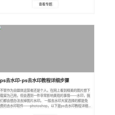
非常简单的，只要我们使用相册的截图功能，直接进行编辑即
查看专题
可，能够快速地帮你去除水印了呢，是不是超级好用呀！ 2.美
图秀秀去照片水印 美图秀秀app一般人手机都有安装，它不仅
仅是一个图片美化工具，其实图片去水印功能也是非常强大的
呢。 我们只要打开任意一张想要去水印图片，选择消“消除笔”
工具，即可一键涂抹消除水印
ps去水印-ps去水印教程详细步骤
不管作为自媒体运营者还是个人，在网上看到精美的图片想下
载留为己用，但会遇到一件非常影响美观的事情——水印，我
们都会想办法去掉图片水印。 一般去水印大家选择的都是免
费的去水印软件——photoshop，以下是ps去水印教程详细
步骤。 另附一个傻瓜去水印软件（适用于新手，可以在线一