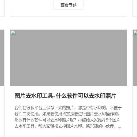
简单的图片水印，我们推荐的去水印的方法有： 手机端图片
查看专题
去水印的方法 美图秀秀去水印 步骤： 1）打开「美图秀
秀」，选择「美化图片」，添加你想要去水印的图片，左滑
动，选择“消除笔”工具。 2）用手指在相应图片水印区域轻轻
涂抹，水印便可轻松去除。ps：画笔大小可以调节。 电脑端
图片去水印的方法 水印云在
图片去水印工具-什么软件可以去水印照片
我们在很多平台上保存下来的照片，都是带有水印的，不便于
我们二次使用。如果要使用肯定是要进行图片去水印操作的。
那么有什么软件可以去水印照片呢？小编给大家推荐5个图片
去水印工具，帮大家轻松去掉图片水印。感兴趣的小伙伴，可
以边看边操作，这样学起来更容易。 一：电脑端图片去水印