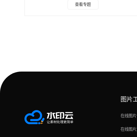
方法一：在线保存无水印图片 如果我们想要保存在看的小红
查看专题
书图片，想要下载无水印图片，那么从小红书上保存的图片怎
么去水印？ 步骤如下：1、点击右上角“分享”按钮 2、选择“复
制链接”，再打开微信，下拉小程序搜索“红薯库去水印”，点击
进入 3、直接跳转至粘贴板，点击确定即可 4、保存图片即可
小红书去
图片
在线图片
在线图片