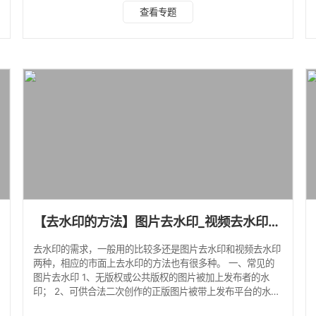
图片去水印一共提供了仿制图章工具、修补工具、修复画笔工
查看专题
具、消失点、线性渐变等6种方法来去除。各类复杂水印的去
除完全不在话下。 缺点：1、对小白不太友好，需要一定的软
件应用基础 2、无法批量一键去水印，比较耗时 ▼去图
片水印的软件二：美图秀秀 美图秀秀也是大家耳熟能详的一
款图片编辑软件，
【去水印的方法】图片去水印_视频去水印方法汇总
去水印的需求，一般用的比较多还是图片去水印和视频去水印
两种，相应的市面上去水印的方法也有很多种。 一、常见的
图片去水印 1、无版权或公共版权的图片被加上发布者的水
印； 2、可供合法二次创作的正版图片被带上发布平台的水
印； 3、符合 cc 协议的非商用图片上被加了水印。 对于背景