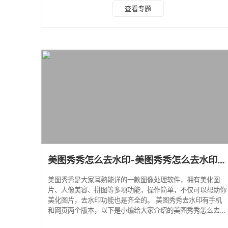
件，不仅可以在线去加水印，还可以做一些视频的处理，比如
查看专题
音频分离、加字幕等。 使用步骤如下： 第一步：在浏览器上
搜索“水印云”找到“水印云官网”，点击进入； 第二步：点击“立
即体验”或者下载“水印云”客户端（使用步骤同下）； 第三
步：注册一个账号并登录，点击“图片去水印”； 第四步：点击
“本地上传”或者把需要去水印的图
美图秀秀怎么去水印-美图秀秀怎么去水印视频教程
美图秀秀是大家耳熟能详的一款图像处理软件，拥有美化图
片、人像美容、拼图等多项功能，操作简单，不仅可以帮助你
美化图片，去水印功能也是齐全的。 美图秀秀去水印有手机
和网页两个版本，以下是小编给大家介绍的美图秀秀怎么去水
印教程： 手机版美图秀秀图片去水印 1、在手机应用市场下载