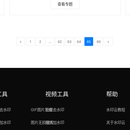
的方法 （一）单一纯色背景 图片去水印工具一：电脑自带画
查看专题
图工具图片去水印 1：打开运行窗口（同时按键盘上的win键
（有个微软的标志）+R），在运行窗口打开后的空白框内输
入“mspaint”命令，单击确定即可打开画图工具，如图： 2、
打开要去水印的图片，选择工具栏中的“矩形框选”工具，在背
景色任意处画一个矩形
«
1
2
...
62
63
64
65
66
»
工具
视频工具
帮助
去水印
GIF图片生成
视频去水印
水印云教程
加水印
图片无损放大
视频加水印
关于水印云