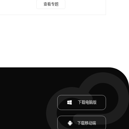
键去水印）：https://www.shuiyinyun.com/ ps去水印一般
查看专题
常用的方法有6种。 ps去水印方法一：使用仿制图章工具去除
文字水印 ps去水印具体的操作如下： 1、选取仿制图章工具，
按住 Alt键，在无文字区域点击相似的色彩或图案采样 2、 在
文字区域拖动鼠标复制以复盖文字。 p
下载电脑版
下载移动端