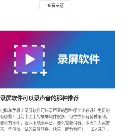
在线批量去除图片和视频的水印，还可以解析无水印短视频，
查看专题
让我们一起看看吧！ 方法一：手机去水印 步骤1：微信搜索小
程序”水印云工具“，或者关注水印云公众号，点击进入到功能
界面。 步骤2：在功能菜单里选择去水印功能，以图片去水印
为例，选择功能，点击进入。 步骤3：上传需要去除水印的图
片，然后框选水印区域，点击确定，即可成功去除
录屏软件可以录声音的那种推荐
电脑和手机上录屏软件可以录声音的那种哪个比较好？免费的
有哪些？目前市面上的录屏软件很多，但往往都有各种限制，
要么有水印，要么不能录声音，要么需要付费，今天为大家带
来一些值得一试的录屏软件，快来一起看看吧！ 一.EV录屏
(免费) EV录屏EVCapture是由湖南一唯信息科技有限公司开