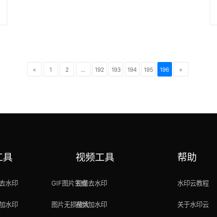
简
«
1
2
...
192
193
194
195
196
»
工具
视频工具
帮助
去水印
GIF图片生成
视频去水印
水印云教程
加水印
图片无损放大
视频加水印
关于水印云