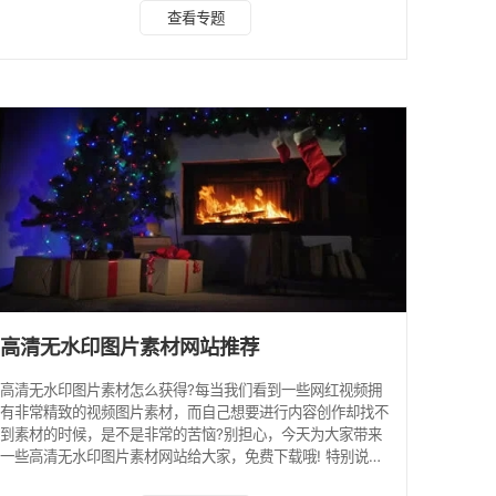
发的简单易用的自由屏幕录制软件。您可以选择桌面上的任何
查看专题
录制区域；它可以插入多个摄像头并添加各种图片和文字水
印；可以在线直播，在主要直播平台推送流媒体；通过窗口穿
透预览记录，画面不受干扰；支持直播快速启动，can自定义
快捷键，自定义音视频录制，支持录制图片预览；内置流媒体
服务器可轻松共享局域网内的桌面如多媒体教室、
高清无水印图片素材网站推荐
高清无水印图片素材怎么获得?每当我们看到一些网红视频拥
有非常精致的视频图片素材，而自己想要进行内容创作却找不
到素材的时候，是不是非常的苦恼?别担心，今天为大家带来
一些高清无水印图片素材网站给大家，免费下载哦! 特别说
明：如果实在找不到无水印的素材，你还可以使用我们的水印