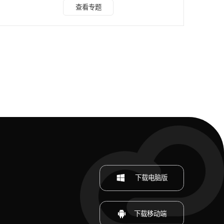
云，来对有水印的素材去水印，水印云支持图片去水印、视频
查看专题
去水印功能，只需框选水印区域，就可以进行水印去除! 水印
云素材去水印方法 第一步：下载水印云，选择图片去水印功
能，同理如果是视频去水印，就选择视频去水印功能。 第二
步：上传你需要去除水印的图片或者视频素材，这里支持读取
电脑或者手机本地相册上传，也可以复制**等平台的链
下载电脑版
下载移动端