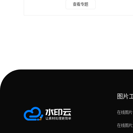
软件，它还拥有多个其它实用的功能，而视频格式转换就是其
查看专题
中之一，水印云视频格式转换，支持avi、mov、m3u8等多
种视频格式转换为mp4，操作非常的简单，下面将为你进行
单讲解。 第一步：下载水印云客户端，注册账号，打开功能
界面。(也可以在官网在线使用) 第二步：上传需要进行格式转
换的视频，图中显示了支持的视频格式，
图片
在线图片
在线图片