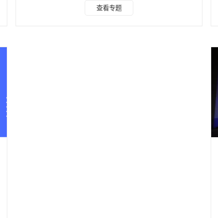
定会有怎么去水印、图片怎么去水印、视频怎么去水印的问
查看专题
题，现在的网上，无论是各大视频平台还是软件app亦或是各
种网站，基本上里面到处都是水印，不掌握一点去水印技巧真
的是寸步难行，如果你觉得PS和PR等专业软件操作太复杂，
不妨看一下今天为大家推荐的这一款水印云去水印软件，它可
以批量去除图片和视频水印，无痕迹，手机app上和电