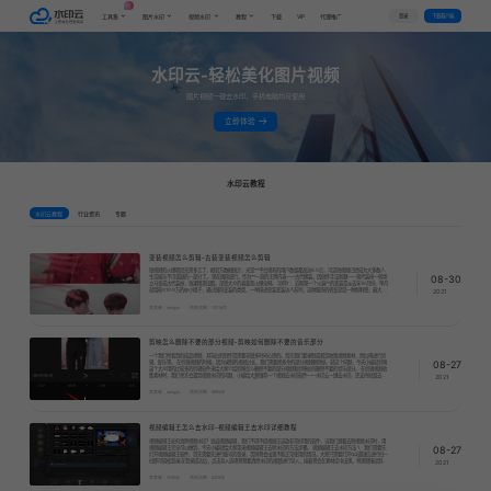
AI
VIP
登录
下载客户端
工具集
图片水印
视频水印
教程
下载
代理推广
水印云-轻松美化图片视频
图片视频一键去水印，手机电脑均可使用
立即体验
水印云教程
水印云教程
行业资讯
专题
变装视频怎么剪辑-古装变装视频怎么剪辑
短视频的火爆程度无需多言了，据官方数据统计，光是**平台现有的用户数量都高达6.5亿，可见短视频已经成为大多数人
08-30
生活娱乐不可或缺的一部分了。 现在国风盛行，作为**一直的王牌内容——古代换装，因创作手法新颖——现代装扮一转场
立马变成古代装扮，效果精美炫酷，深受大众的喜爱而火爆全网。 示例1 ： 近期第一个火遍**的变装是从去年10月份，单月
就增粉319.9万的@小橙子，通过国风变装的类型，一举挺进变装变装达人前列，这种服饰的转变就是一种新鲜感，最大的
2021
特点就是无论她变装的那种身份，她的妆容、服饰、体态上都极尽考究，美艳无比，给人以惊艳的视觉体验。 示例2： 最近
第二位变装爆火的
发表者：sangyu
浏览次数：15118次
剪映怎么删除不要的部分视频-剪映如何删除不要的音乐部分
一个我们所看到的成品视频，其背后的制作是需要花很多时间心思的。首先我们要录制或者是收集视频素材，然后再进行剪
08-27
辑、配乐等。 在剪辑视频的时候，因为录制的视频过长，我们需要把多余的部分视频删除掉。就这个问题，今天小编就剪映
这个大众用的比较多的剪辑软件来给大家介绍剪映怎么删除不要的部分视频和剪映如何删除不要的音乐部分。 在剪辑视频收
集素材时，我们也许会遇到视频水印的问题，小编给大家推荐一个视频去水印软件——水印云一键去水印，还支持批量去水
2021
印，非常便捷高效。 》》水印云视频去水印教程《《 ①剪映怎么删除不要的部分视频 1、打开剪映app，点击“开始创
作”，上传需要剪辑的视频； 2、
发表者：sangyu
浏览次数：9665次
视频编辑王怎么去水印-视频编辑王去水印详细教程
视频编辑王如何清除视频水印？说道视频编辑，我们不得不提视频王这款非常好用的软件，当我们想要去除视频水印时，用
08-27
视频编辑王完全可以做到，今天小编就给大家带来视频编辑王去除水印的方法步骤。 视频编辑王去水印方法 1、我们需要先
打开视频编辑王软件，首先需要先进行账号的登录，否则将会出现不能正常使用的情况，大家只需要打开QQ或微信进行扫一
扫即可轻松登录;在登录成功后，点击导入选项将想要清除水印的视频进行导入，接着将会在素材库中出现，将视频拖动到下
2021
方的时间线中，即可完成去水印的准备工作，如下图所示： 2、然后在下方的时间线中点击刚刚导入的视频文件，接着在上
方的功能栏中找到“裁剪”选项，此功能就可以帮助
发表者：水印云
浏览次数：8379次