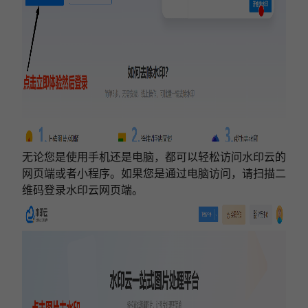
无论您是使用手机还是电脑，都可以轻松访问水印云的
网页端或者小程序。如果您是通过电脑访问，请扫描二
维码登录水印云网页端。