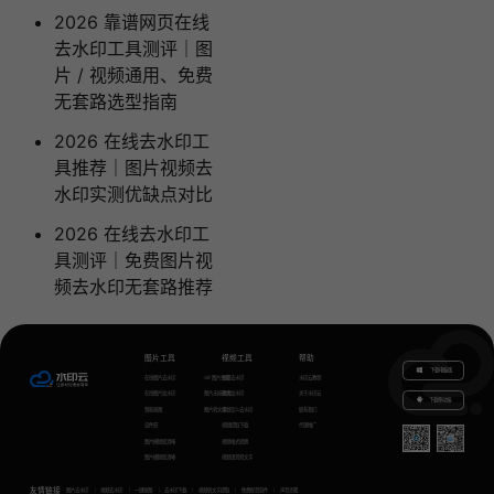
2026 靠谱网页在线
去水印工具测评｜图
片 / 视频通用、免费
无套路选型指南
2026 在线去水印工
具推荐｜图片视频去
水印实测优缺点对比
2026 在线去水印工
具测评｜免费图片视
频去水印无套路推荐
图片工具
视频工具
帮助
下载电脑版
在线图片去水印
GIF图片生成
视频去水印
水印云教程
在线图片加水印
图片无损放大
视频加水印
关于水印云
下载移动端
智能抠图
图片转文字
视频怎么去水印
联系我们
证件照
视频提取下载
代理推广
图片模糊变清晰
视频格式转换
图片模糊变清晰
视频语音转文字
友情链接
图片去水印
视频去水印
一键抠图
去水印下载
视频转文字提取
免费配音软件
声音克隆