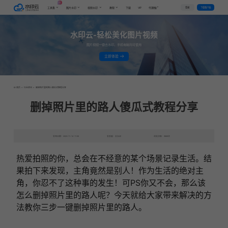
AI
VIP
登录
下载客户端
工具集
图片水印
视频水印
教程
下载
代理推广
水印云-轻松美化图片视频
图片视频一键去水印，手机电脑均可使用
立即体验
首页
>
行业资讯
>
删掉照片里的路人傻瓜式教程分享
删掉照片里的路人傻瓜式教程分享
发布日期：2023-11-14 11:55
发表者：去水印
浏览次数：9869次
热爱拍照的你，总会在不经意的某个场景记录生活。结
果拍下来发现，主角竟然是别人！作为生活的绝对主
角，你忍不了这种事的发生！可PS你又不会，那么该
怎么删掉照片里的路人呢？今天就给大家带来解决的方
法教你三步一键删掉照片里的路人。