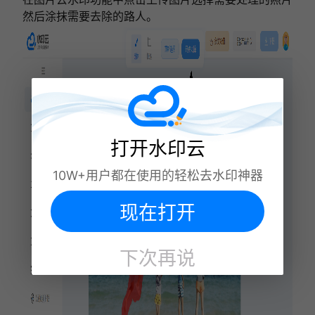
然后涂抹需要去除的路人。
打开水印云
10W+用户都在使用的轻松去水印神器
现在打开
下次再说