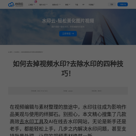
AI
VIP
登录
下载客户端
工具集
图片水印
视频水印
教程
下载
代理推广
水印云-轻松美化图片视频
图片视频一键去水印，手机电脑均可使用
立即体验
首页
>
行业资讯
>
如何去掉视频水印?去除水印的四种技巧！
如何去掉视频水印?去除水印的四种技
巧！
发布日期：2024-07-04 15:44
发表者：qianqian
浏览次数：9667次
在视频编辑与素材整理的旅途中，水印往往成为影响作
品美观与使用的绊脚石。别担心，本文精心搜集了几款
高效
去水印工具
及AI在线去水印网站，无论是新手还是
老手，都能轻松上手，几步之内解决水印问题，甚至支
持批量处理，让您的视频素材焕然一新。