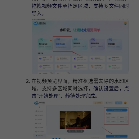
拖拽视频文件至指定区域，支持多文件同时
导入。
在视频预览界面，精准框选需去除的水印区
域，支持多区域同时选择，
确认设置后，点
击“开始处理”，静待处理完成。