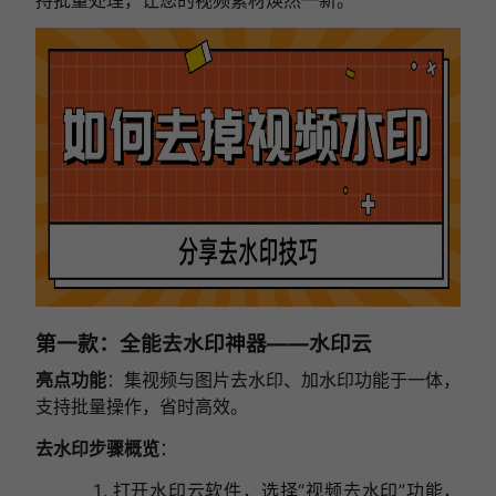
第一款：全能去水印神器——水印云
亮点功能
：集视频与图片去水印、加水印功能于一体，
支持批量操作，省时高效。
去水印步骤概览
：
打开水印云软件，选择“视频去水印”功能，