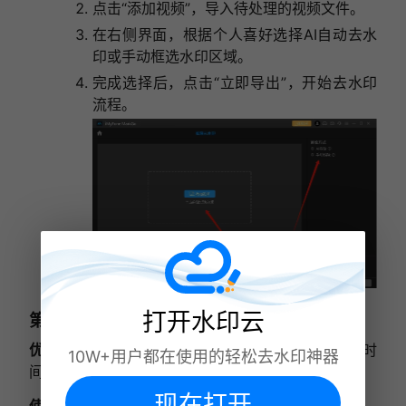
点击“添加视频”，导入待处理的视频文件。
在右侧界面，根据个人喜好选择AI自动去水
印或手动框选水印区域。
完成选择后，点击“立即导出”，开始去水印
流程。
打开水印云
第三款：在线去水印——便捷免费网站
优势所在
：无需下载安装，支持多种视频格式，通过时
10W+用户都在使用的轻松去水印神器
间选择与透明度调整实现精准去水印。
现在打开