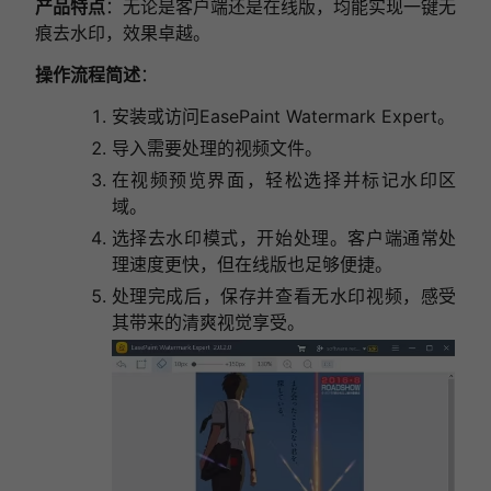
产品特点
：无论是客户端还是在线版，均能实现一键无
痕去水印，效果卓越。
操作流程简述
：
安装或访问EasePaint Watermark Expert。
导入需要处理的视频文件。
在视频预览界面，轻松选择并标记水印区
域。
选择去水印模式，开始处理。客户端通常处
理速度更快，但在线版也足够便捷。
处理完成后，保存并查看无水印视频，感受
其带来的清爽视觉享受。