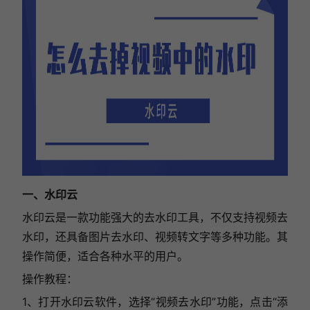
一、水印云
水印云是一款功能强大的去水印工具，不仅支持视频去
水印，还具备图片去水印、视频转文字等多种功能。其
操作简便，适合各种水平的用户。
操作教程：
1、打开水印云软件，选择“视频去水印”功能，点击“添