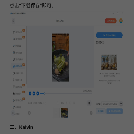
点击“下载保存”即可。
二、Kalvin