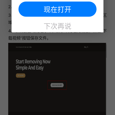
2、上传需要去除水印的视频文件。
现在打开
3、在视频编辑页面，拖动鼠标框选视频中的水印区
域，点击“去水印”按钮。
下次再说
4、系统会自动处理水印，去水印处理完成后，点击“下
载视频”按钮保存文件。