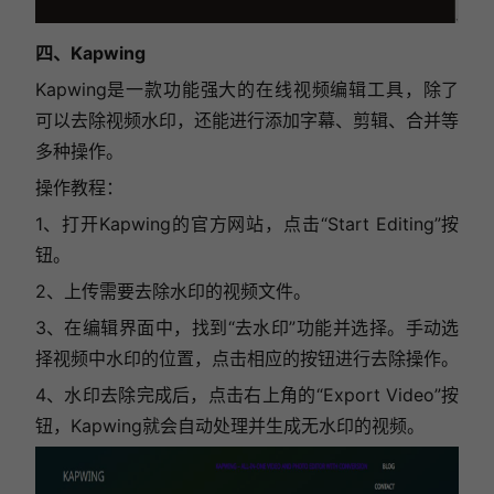
四、Kapwing
Kapwing是一款功能强大的在线视频编辑工具，除了
可以去除视频水印，还能进行添加字幕、剪辑、合并等
多种操作。
操作教程：
1、打开Kapwing的官方网站，点击“Start Editing”按
钮。
2、上传需要去除水印的视频文件。
3、在编辑界面中，找到“去水印”功能并选择。手动选
择视频中水印的位置，
点击相应的按钮进行去除操作。
4、水印去除完成后，点击右上角的“Export Video”按
钮，Kapwing就会自动处理并生成无水印的视频。