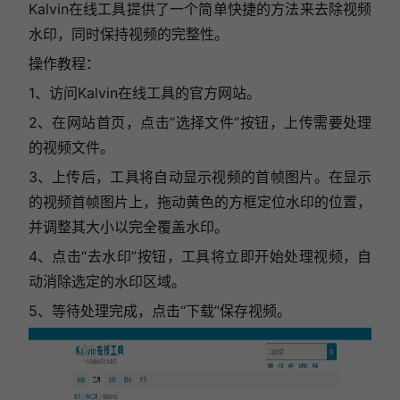
Kalvin在线工具提供了一个简单快捷的方法来去除视频
水印，同时保持视频的完整性。
操作教程：
1、访问Kalvin在线工具的官方网站。
2、在网站首页，点击“选择文件”按钮，上传需要处理
的视频文件。
3、上传后，工具将自动显示视频的首帧图片。在显示
的视频首帧图片上，拖动黄色的方框定位水印的位置，
并调整其大小以完全覆盖水印。
4、点击“去水印”按钮，工具将立即开始处理视频，自
动消除选定的水印区域。
5、等待处理完成，点击“下载”保存视频。