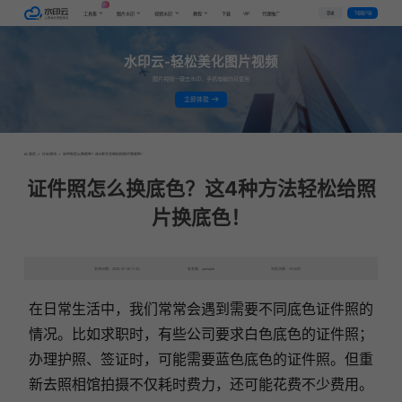
AI
VIP
登录
下载客户端
工具集
图片水印
视频水印
教程
下载
代理推广
水印云-轻松美化图片视频
图片视频一键去水印，手机电脑均可使用
立即体验
首页
>
行业资讯
>
证件照怎么换底色？这4种方法轻松给照片换底色！
证件照怎么换底色？这4种方法轻松给照
片换底色！
发布日期：2025-07-05 11:33
发表者：qianqian
浏览次数：7420次
在日常生活中，我们常常会遇到需要不同底色证件照的
情况。比如求职时，有些公司要求白色底色的证件照；
办理护照、签证时，可能需要蓝色底色的证件照。但重
新去照相馆拍摄不仅耗时费力，还可能花费不少费用。