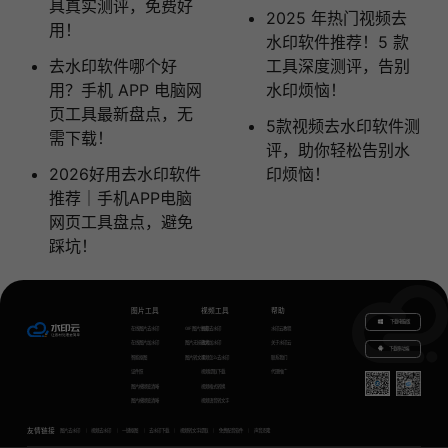
具真实测评，免费好
2025 年热门视频去
用！
水印软件推荐！5 款
去水印软件哪个好
工具深度测评，告别
用？手机 APP 电脑网
水印烦恼！
页工具最新盘点，无
5款视频去水印软件测
需下载！
评，助你轻松告别水
2026好用去水印软件
印烦恼！
推荐｜手机APP电脑
网页工具盘点，避免
踩坑！
图片工具
视频工具
帮助
下载电脑版
在线图片去水印
GIF图片生成
视频去水印
水印云教程
在线图片加水印
图片无损放大
视频加水印
关于水印云
下载移动端
智能抠图
图片转文字
视频怎么去水印
联系我们
证件照
视频提取下载
代理推广
图片模糊变清晰
视频格式转换
图片模糊变清晰
视频语音转文字
友情链接
图片去水印
视频去水印
一键抠图
去水印下载
视频转文字提取
免费配音软件
声音克隆