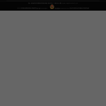
地址：湖北省武汉市东湖新技术开发区关南园一路当代梦工厂4号楼10楼，邮箱：yinglin.wu@udreamtech.com
©2020武汉联合创想科技有限公司版权所有
鄂ICP备17031026号-8
鄂公网安备42018502007353
水印云专注
图片去水印
视频去水印
国内杰出者