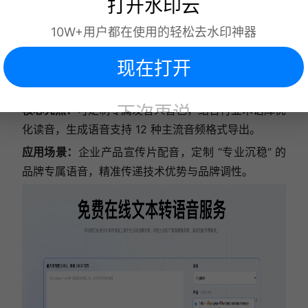
打开水印云
难易程度：★★★★☆
10W+用户都在使用的轻松去水印神器
概括：
企业级语音合成工具，主打定制化与高兼容性，
现在打开
支持多语种合成及 API 接口集成，适配复杂业务场
景。
下次再说
核心亮点：
可定制专属发音人音色，结合行业术语库优
化读音，生成语音支持 12 种主流音频格式导出。
应用场景：
企业产品宣传片配音，定制 “专业沉稳” 的
品牌专属语音，精准传递技术优势与品牌调性。