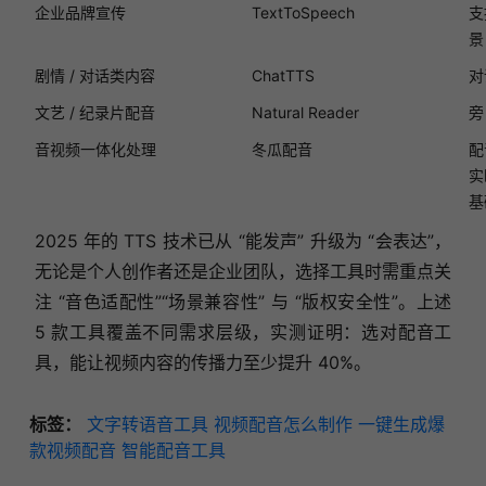
企业品牌宣传
TextToSpeech
支
景
剧情 / 对话类内容
ChatTTS
对
文艺 / 纪录片配音
Natural Reader
旁
音视频一体化处理
冬瓜配音
配
实
基
2025 年的 TTS 技术已从 “能发声” 升级为 “会表达”，
无论是个人创作者还是企业团队，选择工具时需重点关
注 “音色适配性”“场景兼容性” 与 “版权安全性”。上述
5 款工具覆盖不同需求层级，实测证明：选对配音工
具，能让视频内容的传播力至少提升 40%。
标签：
文字转语音工具
视频配音怎么制作
一键生成爆
款视频配音
智能配音工具