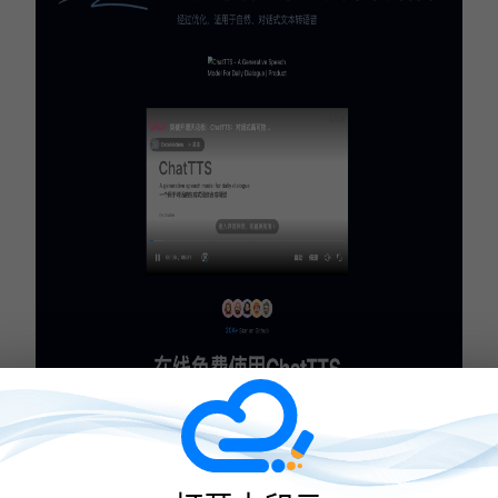
4. TextToSpeech