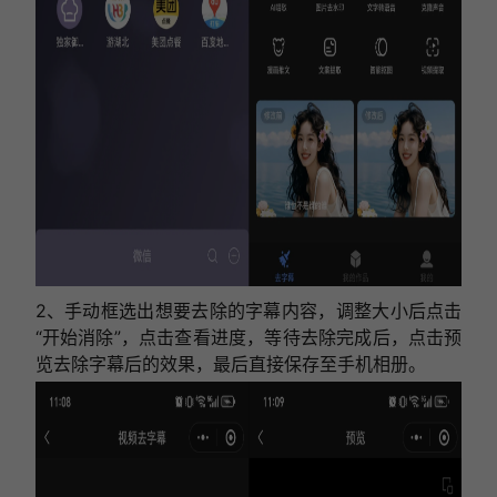
2、手动框选出想要去除的字幕内容，调整大小后点击
“开始消除”，点击查看进度，等待去除完成后，点击预
览去除字幕后的效果，最后直接保存至手机相册。