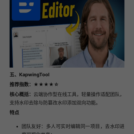
五、KapwingTool
推荐指数：★★★★☆
核心概括：
云端协作型在线工具，轻量操作适配团队，
支持水印去除与防篡改水印添加双向功能。
特点
团队友好：多人可实时编辑同一项目，去水印进