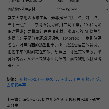
专业剪辑 + 去水印联动
DescriptEditor
多
团队协作处理素材
KapwingTool
云
其实大家用去水印工具，无非是想 “快一点、好一点、
省事一点”—— 存网课复习就用牛马字幕，10 秒搞定
临时需求；要批量处理高清素材，水印云的 AI 修复能
少操心；要是剪完还想调调色，FotorTool 一步到位更
省心。对照前面的选型指南，挑一款适合自己的试试，
把省下来的时间花在剪辑、创意上，才是真的高效。毕
竟好内容，从来不是被水印耽误的，而是被用心打磨出
来的～
标签：
视频去水印
去视频水印
去水印工具
视频去字幕
去视频字幕
上一篇：
怎么无水印保存视频？5 个视频去水印下载方
法分享！