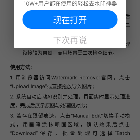
10W+用户都在使用的轻松去水印神器
除后无明显残留；
针对半透明水印、叠加水印等复杂类型，去除后
现在打开
可能存在轻微色彩差异，需切换至“手动模式”二
次修复；
下次再说
背景为风景、人像等自然场景时，修复后的纹理
衔接较为自然，商用场景需二次检查细节。
使用方法
：
1.
用浏览器访问Watermark Remover官网，点击
“Upload Image”或直接拖放导入图片；
2. 系统自动启动AI识别并处理，页面实时显示处理进
度，完成后展示原图与处理图对比；
3. 若存在残留痕迹，点击“Manual Edit”切换手动模
式，用画笔涂抹顽固区域，确认效果后点击
“Download”保存，批量处理可选择“Batch