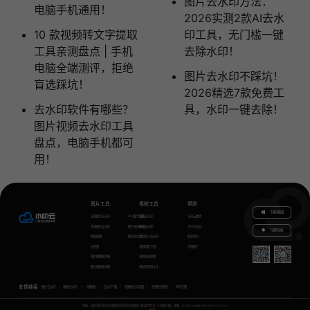
图片去水印方法：
电脑手机通用！
2026实测2款AI去水
10 款视频转文字提取
印工具，无门槛一键
工具亲测盘点 | 手机
去除水印！
电脑全端测评，拒绝
图片去水印不踩坑！
盲选踩坑！
2026精选7款免费工
去水印软件有哪些？
具，水印一键去除！
图片视频去水印工具
盘点，电脑手机都可
用！
图片工具
视频工具
帮助
下载电脑版
在线图片去水印
GIF图片生成
视频去水印
水印云教程
在线图片加水印
图片无损放大
视频加水印
关于水印云
下载移动端
智能抠图
图片转文字
视频怎么去水印
联系我们
证件照
视频提取下载
代理推广
图片模糊变清晰
视频格式转换
图片模糊变清晰
视频语音转文字
友情链接
图片去水印
视频去水印
一键抠图
去水印下载
视频转文字提取
免费配音软件
声音克隆
地址：湖北省武汉市东湖新技术开发区关南园一路当代梦工厂4号楼10楼，邮箱：yinglin.wu@udreamtech.com