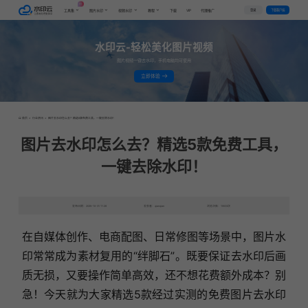
AI
VIP
登录
下载客户端
工具集
图片水印
视频水印
教程
下载
代理推广
水印云-轻松美化图片视频
图片视频一键去水印，手机电脑均可使用
立即体验
首页
>
行业资讯
>
图片去水印怎么去？精选5款免费工具，一键去除水印！
图片去水印怎么去？精选5款免费工具，
一键去除水印！
发布日期：2025-10-31 11:28
发表者：qianqian
浏览次数：15533次
在自媒体创作、电商配图、日常修图等场景中，图片水
印常常成为素材复用的“绊脚石”。既要保证去水印后画
质无损，又要操作简单高效，还不想花费额外成本？别
急！今天就为大家精选5款经过实测的免费图片去水印