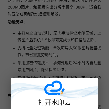
器访问，无需注册登录即可使用，单次可处理最大
200MB图片，免费版输出分辨率最高1080P，适合临
时应急或高频跨设备使用场景。
功能亮点
：
主打AI全自动识别，无需手动标记水印区域，上
传图片后系统3-5秒即可完成水印扫描与去除；
支持批量处理功能，单次可导入50张图片批量操
作，节省重复劳动时间；
采用加密传输技术，承诺处理后24小时内自动删
除用户图片，隐私保障到位；
提供“原图vs处理图”实时对比功能，方便直观查
看效果。
去水印效果
：
打开水印云
标准化文字、Logo水印识别准确率近100%，去