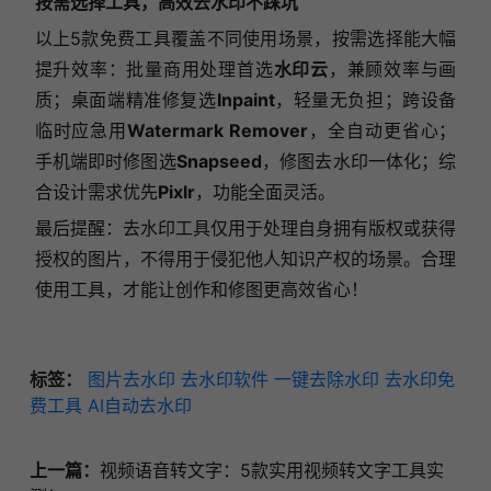
按需选择工具，高效去水印不踩坑
以上5款免费工具覆盖不同使用场景，按需选择能大幅
提升效率：批量商用处理首选
水印云
，兼顾效率与画
质；桌面端精准修复选
Inpaint
，轻量无负担；跨设备
临时应急用
Watermark Remover
，全自动更省心；
手机端即时修图选
Snapseed
，修图去水印一体化；综
合设计需求优先
Pixlr
，功能全面灵活。
最后提醒：去水印工具仅用于处理自身拥有版权或获得
授权的图片，不得用于侵犯他人知识产权的场景。合理
使用工具，才能让创作和修图更高效省心！
标签：
图片去水印
去水印软件
一键去除水印
去水印免
费工具
AI自动去水印
上一篇：
视频语音转文字：5款实用视频转文字工具实