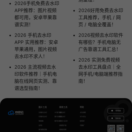
2026手机免费去水印
APP推荐：图片视频
2026好用免费去水印
都可用，安卓苹果靠
工具推荐，手机 / 网
谱实测！
页 / 电脑全覆盖！
2026 手机去水印
2026视频去水印软件
APP 实用推荐：安卓
有哪些？手机电脑无
苹果通用，图片视频
广告靠谱工具汇总！
去水印不求人！
2026 实测免费视频
2026 主流视频去水
去水印工具盘点｜全
印软件推荐｜手机电
网手机/电脑端推荐指
脑在线网页实测、靠
南！
谱选型指南！
图片工具
视频工具
帮助
下载电脑版
在线图片去水印
GIF图片生成
视频去水印
水印云教程
在线图片加水印
图片无损放大
视频加水印
关于水印云
下载移动端
智能抠图
图片转文字
视频怎么去水印
联系我们
证件照
视频提取下载
代理推广
图片模糊变清晰
视频格式转换