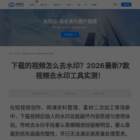
AI
VIP
登录
下载客户端
工具集
图片水印
视频水印
教程
下载
代理推广
水印云-轻松美化图片视频
图片视频一键去水印，手机电脑均可使用
立即体验
首页
>
行业资讯
>
下载的视频怎么去水印？2026最新7款视频去水印工具实测！
下载的视频怎么去水印？2026最新7款
视频去水印工具实测！
发布日期：2026-01-04 11:46
发表者：qianqian
浏览次数：2750次
在短视频创作、网课资料整理、素材二次加工等场景
中，下载视频后恼人的水印总能破坏内容质感与使用体
验。传统去水印手段要么靠模糊遮挡留痕明显，要么靠
裁剪损失画面完整性，早已无法满足高质量处理需求。