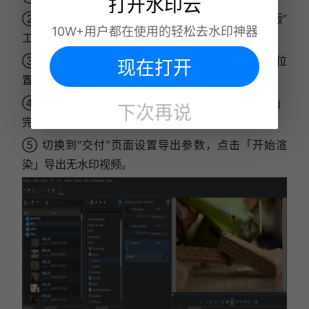
打开水印云
② 右键视频轨道，选择“添加效果”，找到“矩形蒙版”
10W+用户都在使用的轻松去水印神器
工具，框选水印区域并调整羽化参数；
③ 若为动态水印，开启关键帧模式，逐帧调整蒙版位
现在打开
置实现跟踪；
④ 从效果库添加“像素填充”效果，点击「场景分析」
下次再说
完成背景修复；
⑤ 切换到“交付”页面设置导出参数，点击「开始渲
染」导出无水印视频。