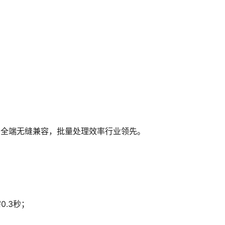
能，全端无缝兼容，批量处理效率行业领先。
0.3秒；