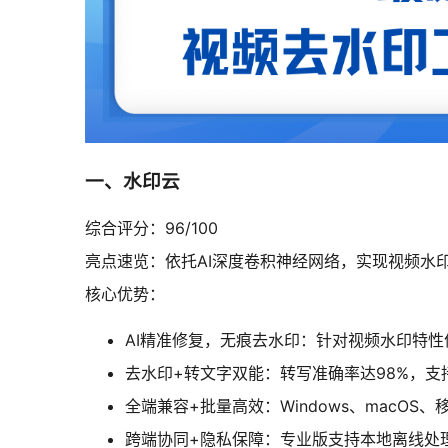
一、水印云
综合评分：96/100
亮点速览：依托AI深度卷积神经网络，实现视频水印
核心优势：
AI精准修复，无痕去水印：针对视频水印特
去水印+转文字双能：转写准确率达98%，支
全端兼容+批量高效：Windows、macOS
跨端协同+隐私保障：专业版支持本地离线处