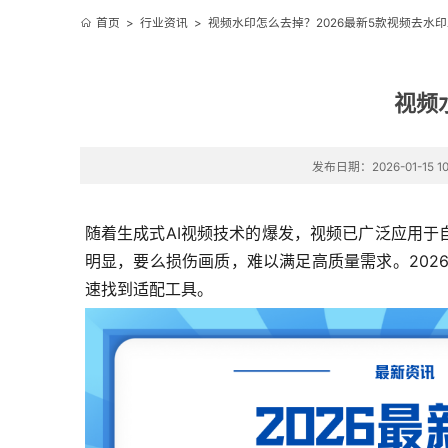
首页
>
行业资讯
>
视频水印怎么去掉？2026最新5款视频去水
视频
发布日期：2026-01-15 10
随着生成式AI视频技术的爆发，视频已广泛应用于
明显，要么损伤画质，难以满足高质量需求。202
速找到适配工具。