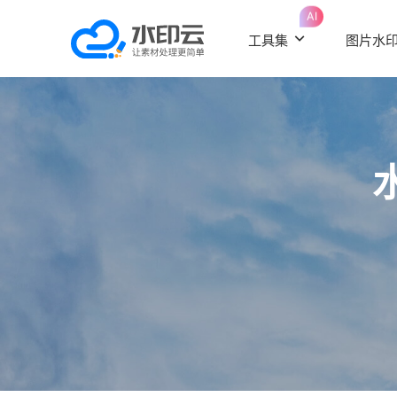
AI
工具集
图片水