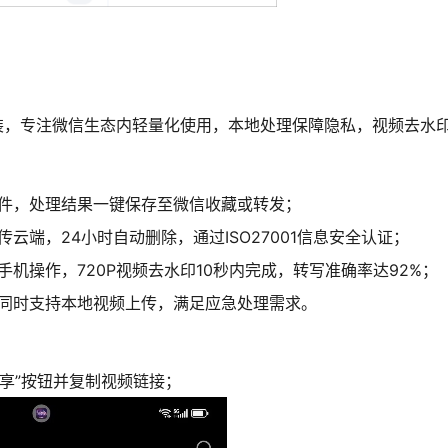
装，专注微信生态内轻量化使用，本地处理保障隐私，视频去水
件，处理结果一键保存至微信收藏或转发；
端，24小时自动删除，通过ISO27001信息安全认证；
机操作，720P视频去水印10秒内完成，转写准确率达92%；
同时支持本地视频上传，满足应急处理需求。
分享”按钮并复制视频链接；