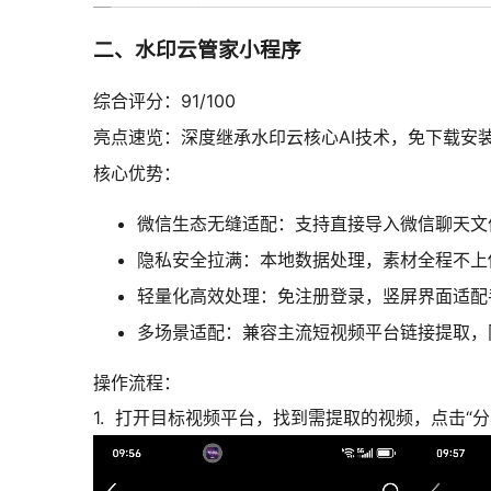
二、水印云管家小程序
综合评分：91/100
亮点速览：深度继承水印云核心AI技术，免下载安
核心优势：
微信生态无缝适配：支持直接导入微信聊天文
隐私安全拉满：本地数据处理，素材全程不上传云
轻量化高效处理：免注册登录，竖屏界面适配手
多场景适配：兼容主流短视频平台链接提取，
操作流程：
1. 打开目标视频平台，找到需提取的视频，点击“