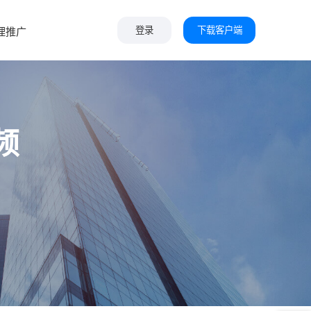
下载客户端
理推广
登录
频