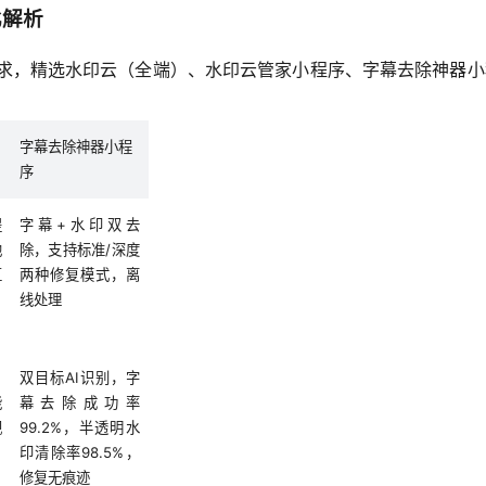
比解析
核心需求，精选水印云（全端）、水印云管家小程序、字幕去除神器
字幕去除神器小程
序
提
字幕+水印双去
地
除，支持标准/深度
直
两种修复模式，离
线处理
，
双目标AI识别，字
能
幕去除成功率
视
99.2%，半透明水
印清除率98.5%，
修复无痕迹