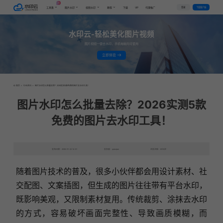
AI
VIP
登录
下载客户端
工具集
图片水印
视频水印
教程
下载
代理推广
水印云-轻松美化图片视频
图片视频一键去水印，手机电脑均可使用
立即体验
首页
>
行业资讯
>
图片水印怎么批量去除？2026实测5款免费的图片去水印工具！
图片水印怎么批量去除？2026实测5款
免费的图片去水印工具！
发布日期：2026-01-22 14:51
发表者：qianqian
浏览次数：6310次
随着图片技术的普及，很多小伙伴都会用设计素材、社
交配图、文案插图，但生成的图片往往带有平台水印，
既影响美观，又限制素材复用。传统裁剪、涂抹去水印
的方式，容易破坏画面完整性、导致画质模糊，而