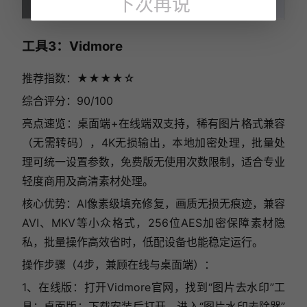
下次再说
工具3：Vidmore
推荐指数：★★★★☆
综合评分：90/100
亮点速览：桌面端+在线端双支持，稀有图片格式兼容
（无需转码），4K无损输出，本地加密处理，批量处
理可统一设置参数，免费版无使用次数限制，适合专业
轻度商用及高清素材处理。
核心优势：AI像素级填充修复，画质无损无痕迹，兼容
AVI、MKV等小众格式，256位AES加密保障素材隐
私，批量操作高效省时，低配设备也能稳定运行。
操作步骤（4步，兼顾在线与桌面端）：
1、在线版：打开Vidmore官网，找到“图片去水印”工
具；桌面版：下载安装后打开，进入“图片水印去除器”