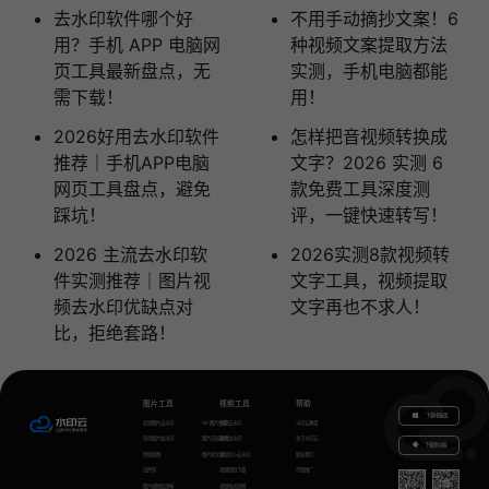
去水印软件哪个好
不用手动摘抄文案！6
用？手机 APP 电脑网
种视频文案提取方法
页工具最新盘点，无
实测，手机电脑都能
需下载！
用！
2026好用去水印软件
怎样把音视频转换成
推荐｜手机APP电脑
文字？2026 实测 6
网页工具盘点，避免
款免费工具深度测
踩坑！
评，一键快速转写！
2026 主流去水印软
2026实测8款视频转
件实测推荐｜图片视
文字工具，视频提取
频去水印优缺点对
文字再也不求人！
比，拒绝套路！
图片工具
视频工具
帮助
下载电脑版
在线图片去水印
GIF图片生成
视频去水印
水印云教程
在线图片加水印
图片无损放大
视频加水印
关于水印云
下载移动端
智能抠图
图片转文字
视频怎么去水印
联系我们
证件照
视频提取下载
代理推广
图片模糊变清晰
视频格式转换