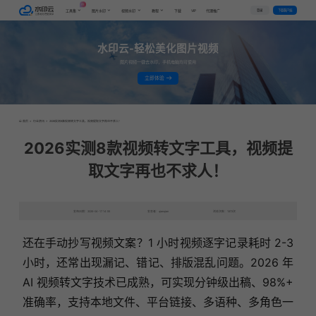
AI
VIP
登录
下载客户端
工具集
图片水印
视频水印
教程
下载
代理推广
水印云-轻松美化图片视频
图片视频一键去水印，手机电脑均可使用
立即体验
首页
>
行业资讯
>
2026实测8款视频转文字工具，视频提取文字再也不求人！
2026实测8款视频转文字工具，视频提
取文字再也不求人！
发布日期：2026-04-17 14:55
发表者：qianqian
浏览次数：1872次
还在手动抄写视频文案？1 小时视频逐字记录耗时 2-3
小时，还常出现漏记、错记、排版混乱问题。2026 年
AI 视频转文字技术已成熟，可实现分钟级出稿、98%+
准确率，支持本地文件、平台链接、多语种、多角色一