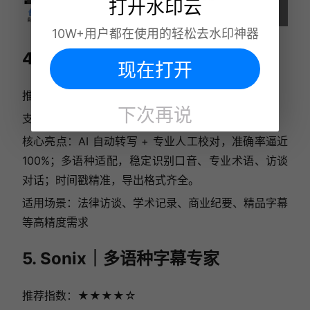
打开水印云
10W+用户都在使用的轻松去水印神器
4. Rev｜AI + 人工双轨精准
现在打开
推荐指数：★★★★☆
下次再说
支持平台：网页端
核心亮点：AI 自动转写 + 专业人工校对，准确率逼近
100%；多语种适配，稳定识别口音、专业术语、访谈
对话；时间戳精准，导出格式齐全。
适用场景：法律访谈、学术记录、商业纪要、精品字幕
等高精度需求
5. Sonix｜多语种字幕专家
推荐指数：★★★★☆