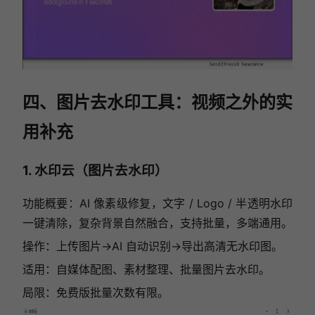
四、图片去水印工具：视频之外的实
用补充
1. 水印云（图片去水印）
功能概要：AI 像素级修复，文字 / Logo / 半透明水印
一键清除，复杂背景自然融合，支持批量，多端通用。
操作：上传图片→AI 自动识别→导出高清无水印图。
适用：自媒体配图、素材整理、批量图片去水印。
局限：免费版批量次数有限。