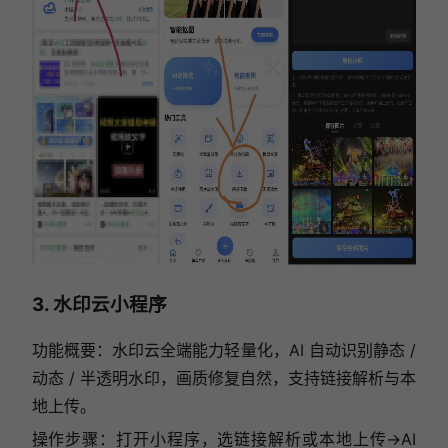
3. 水印云小程序
功能概要：水印云全端能力轻量化，AI 自动识别静态 /
动态 / 半透明水印，画质修复自然，支持链接解析与本
地上传。
操作步骤：打开小程序，选链接解析或本地上传→AI