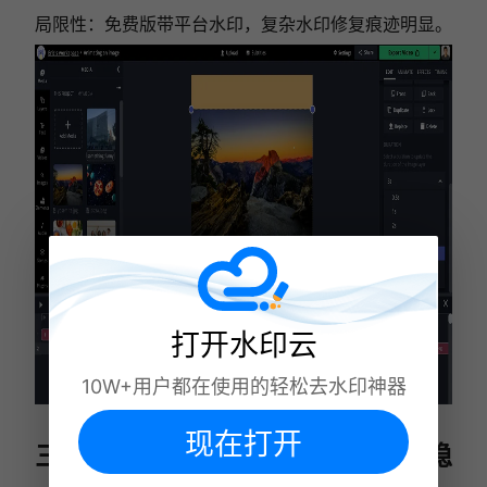
局限性：免费版带平台水印，复杂水印修复痕迹明显。
打开水印云
10W+用户都在使用的轻松去水印神器
现在打开
三、电脑端软件：批量专业，高清稳