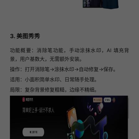
3. 美图秀秀
功能概要：消除笔功能，手动涂抹水印，AI 填充背
景，用户基数大，无需额外安装。
操作：打开消除笔→涂抹水印→自动修复→保存。
适用：小面积简单水印、日常随手处理。
局限：复杂背景修复粗糙，边缘不精细。