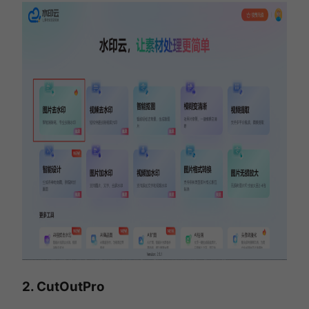
2. CutOutPro