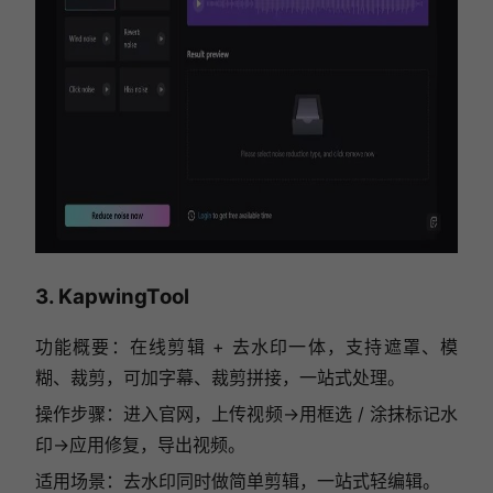
3. KapwingTool
功能概要：在线剪辑 + 去水印一体，支持遮罩、模
糊、裁剪，可加字幕、裁剪拼接，一站式处理。
操作步骤：进入官网，上传视频→用框选 / 涂抹标记水
印→应用修复，导出视频。
适用场景：去水印同时做简单剪辑，一站式轻编辑。