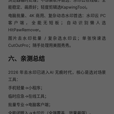
浏览器临时处理，不想装软件首选：水印云在线版，全
能稳定、画质好；轻度剪辑选KapwingTool。
电脑批量、4K 商用、复杂动态水印首选：水印云 PC
客户端，全能无短板；自动识别懒人选
HitPawRemover。
图片去水印批量 / 复杂选水印云；单张快速选
CutOutPro；随手处理用美图秀秀。
六、亲测总结
2026 年去水印已进入AI 无痕时代，核心是选对场景
工具：
手机轻量→小程序；
临时应急→在线工具；
批量专业→电脑客户端；
全能闭眼入→水印云（全端覆盖、效果最强）。