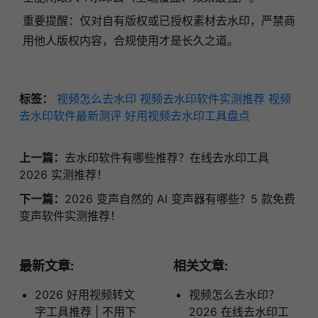
重要提醒：仅对自有版权或已授权素材去水印，严禁商
用他人版权内容，合规使用才是长久之道。
标签：
视频怎么去水印
视频去水印软件实测推荐
视频
去水印软件最新测评
好用视频去水印工具盘点
上一篇：
去水印软件有哪些推荐？在线去水印工具
2026 实测推荐！
下一篇：
2026 变声自然的 AI 变声器有哪些？5 款免费
变声软件实测推荐！
最新文章:
相关文章:
2026 好用视频转文
视频怎么去水印？
字工具推荐 | 不用下
2026 在线去水印工