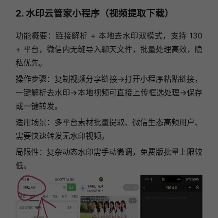
2. 水印云管家小程序（视频提取下载）
功能概要：链接解析 + 本地去水印双模式，支持 130
+ 平台，微信内无缝导入聊天文件，批量处理高效，隐
私优先。
操作步骤：复制视频分享链接→打开小程序粘贴链接，
一键解析去水印→本地视频可直接上传框选处理→保存
或一键转发。
适用场景：多平台素材批量提取、微信生态高频用户、
需要快速转发无水印视频。
局限性：复杂动态水印需手动微调，免费版批量上限较
低。