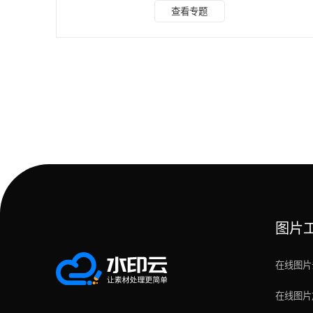
了解水印类型，能提升处理效率： 角标水印：固定出现在画
查看专题
面角落，多为平台标识、账号名称，处理难度较低。 动态水
印：在画面中移动或周期性出现，常见于直播录屏、版权视
频，处理难度偏高。 半透明叠层水印：以浅色文字或标识覆
盖画面，需精准分离前景与背景。 时间戳水印：多见于监
控、早期拍摄素材，字体固定，易与背景融合。 飘字弹幕类
图片
在线图片
在线图片