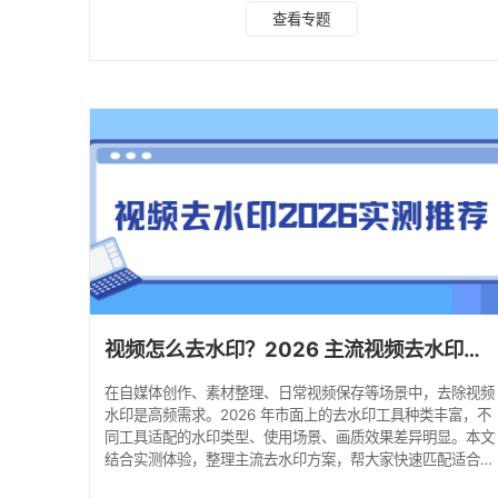
烦的是有些工具还要求绑定手机号注册，存在隐私泄露的风
查看专题
险。 基于 2026 年最新的工具实测数据，本文专门针对大家
最关心的几个痛点问题 —— 手机端真正无内购的免费去水印
APP、电脑和手机都能用的永久免费软件、以及完全不需要下
载的在线去水印网站，按照微信小程序、手机 APP、电脑免
费软件、在线网页四大分类进行详细梳理。
视频怎么去水印？2026 主流视频去水印软件排行榜，实测推荐！
在自媒体创作、素材整理、日常视频保存等场景中，去除视频
水印是高频需求。2026 年市面上的去水印工具种类丰富，不
同工具适配的水印类型、使用场景、画质效果差异明显。本文
结合实测体验，整理主流去水印方案，帮大家快速匹配适合自
己的工具。 一、先分清：视频水印常见类型 处理水印前，先