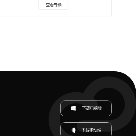
实测，覆盖指定工具，从功能概要、操作步骤、适用场景、局
查看专题
限性客观测评，附亲测选型指南，帮你一次选对、少走弯路。
一、微信小程序：免下载、零门槛轻量首选 手机应急、日常
素材提取最省心，即用即走、不占内存，适合抖音 / 快手 / 小
红书等平台无水印下载。 1. 牛马字幕小程序 功能概要：专注
字幕 + 固定水印双去除，AI
下载电脑版
下载移动端