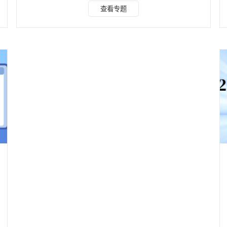
分手机端、电脑端整理多款实用工具，清晰标注优缺点与使用
查看专题
限制，帮大家高效挑选合适的去水印工具。 一、手机端工
具：日常随手处理，小程序为主力 手机端操作便捷，无需额
外下载 APP，微信小程序成为主流选择，其中水印云、牛马
字幕、水印云管家三款综合表现突出。 水印云 支持小程序、
手机 APP、电脑客户端多端互通，适配 15