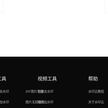
工具
视频工具
帮助
去水印
GIF图片生成
视频去水印
水印云教程
加水印
图片无损放大
视频加水印
关于水印云