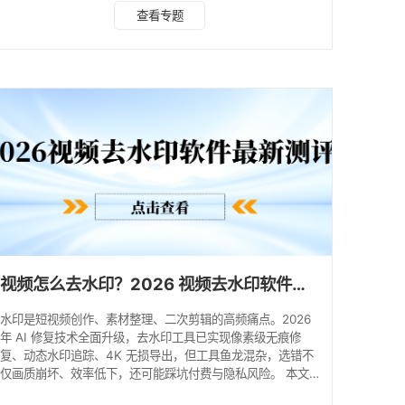
工的空间。 于是 "视频去水印" 成了一个高频需求，从手机用
查看专题
户到电脑端的视频博主，都在找能用的免费工具。这篇文章基
于 2026 年 5 月的实际使用情况，系统整理了目前可用的免
费视频去水印工具，涵盖在线网页工具、桌面软件、手机 App
和微信小程序四个维度，并重点说明每种工具的操作方式、适
用场景和局限性，供大家按需参考。
视频怎么去水印？2026 视频去水印软件最新测评，好用工具盘点！
水印是短视频创作、素材整理、二次剪辑的高频痛点。2026
年 AI 修复技术全面升级，去水印工具已实现像素级无痕修
复、动态水印追踪、4K 无损导出，但工具鱼龙混杂，选错不
仅画质崩坏、效率低下，还可能踩坑付费与隐私风险。 本文
按微信小程序、在线工具、电脑端软件、图片去水印四大场景