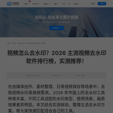
AI
VIP
登录
下载客户端
工具集
图片水印
视频水印
教程
下载
代理推广
水印云-轻松美化图片视频
图片视频一键去水印，手机电脑均可使用
立即体验
首页
>
行业资讯
>
视频怎么去水印？2026 主流视频去水印软件排行榜，实测推荐！
视频怎么去水印？2026 主流视频去水印
软件排行榜，实测推荐！
发布日期：2026-05-27 15:28
发表者：qianqian
浏览次数：1892次
在自媒体创作、素材整理、日常视频保存等场景中，去
除视频水印是高频需求。2026 年市面上的去水印工具
种类丰富，不同工具适配的水印类型、使用场景、画质
效果差异明显。本文结合实测体验，整理主流去水印方
案，帮大家快速匹配适合自己的工具。