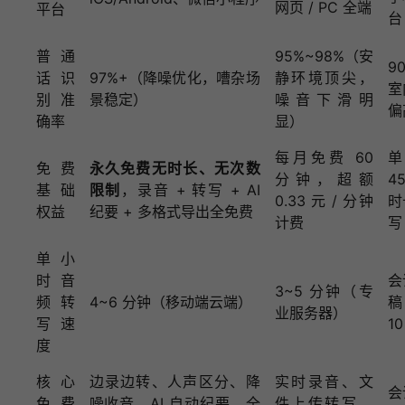
网页 / PC 全端
平台
台
普通
95%~98%（安
9
话识
97%+（降噪优化，嘈杂场
静环境顶尖，
室
别准
景稳定）
噪音下滑明
偏
确率
显）
每月免费 60
单
免费
永久免费无时长、无次数
分钟，超额
4
基础
限制
，录音 + 转写 + AI
0.33 元 / 分钟
时
权益
纪要 + 多格式导出全免费
计费
写
单小
时音
会
3~5 分钟（专
频转
4~6 分钟（移动端云端）
稿
业服务器）
写速
1
度
核心
边录边转、人声区分、降
实时录音、文
会
免费
噪收音、AI 自动纪要、全
件上传转写、