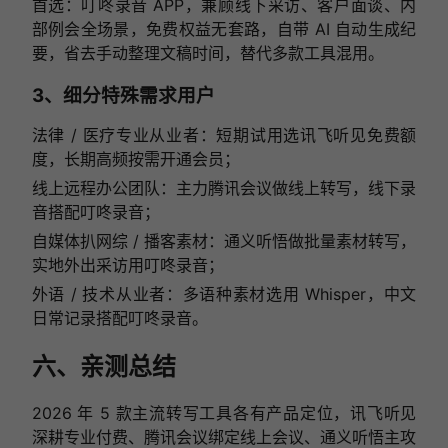
首选：叮咚录音 APP，兼顾线下采访、客户面谈、内
部例会全场景，免费权益无套路，自带 AI 自动生成纪
要，省去手动整理文稿时间，替代多款工具混用。
3、细分特殊需求用户
法律 / 医疗专业从业者：短期试用选讯飞听见免费额
度，长期高频按需开通会员；
线上远程办公团队：主力腾讯会议做线上转写，线下录
音搭配叮咚录音；
自媒体扒网综 / 播客素材：通义听悟做批量素材转写，
实地外出采访用叮咚录音；
外语 / 技术从业者：多语种素材选用 Whisper，中文
日常记录搭配叮咚录音。
六、亲测总结
2026 年 5 款主流转写工具各有产品定位，讯飞听见
深耕专业付费、腾讯会议绑定线上会议、通义听悟主攻