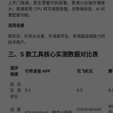
上手门槛高，原生需要代码部署，普通小白操作难度
大；普通家用 CPU 转写速度极慢，无降噪收音、AI 纪
要配套功能。
适用场景
程序员、外贸从业者、外语留学生、有电脑运维能力的
技术用户。
三、5 款工具核心实测数据对比表
测评
叮咚录音 APP
讯飞听见
腾
维度
综合
9.2
8.5
8.
实测
评分
Wi
iOS/Android/
适配
手
iOS/Android、微信小程序