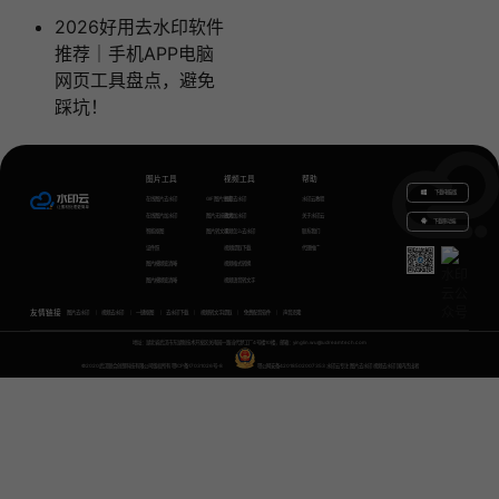
2026好用去水印软件
推荐｜手机APP电脑
网页工具盘点，避免
踩坑！
图片工具
视频工具
帮助
下载电脑版
在线图片去水印
GIF图片生成
视频去水印
水印云教程
在线图片加水印
图片无损放大
视频加水印
关于水印云
下载移动端
智能抠图
图片转文字
视频怎么去水印
联系我们
证件照
视频提取下载
代理推广
图片模糊变清晰
视频格式转换
图片模糊变清晰
视频语音转文字
友情链接
图片去水印
视频去水印
一键抠图
去水印下载
视频转文字提取
免费配音软件
声音克隆
地址：湖北省武汉市东湖新技术开发区关南园一路当代梦工厂4号楼10楼，邮箱：yinglin.wu@udreamtech.com
©2020武汉联合创想科技有限公司版权所有
鄂ICP备17031026号-8
鄂公网安备42018502007353
水印云专注
图片去水印
视频去水印
国内杰出者