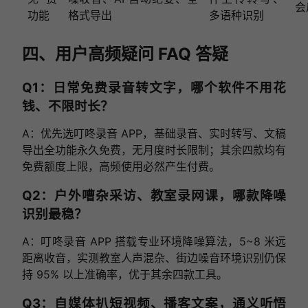
会
功能
格式导出
多语种识别
四、用户高频疑问 FAQ 答疑
Q1：日常免费录音转文字，哪个软件不用花
钱、不限时长？
A：优先选叮咚录音 APP，基础录音、实时转写、文稿
导出全功能永久免费，无月度时长限制；其余四款均有
免费额度上限，高频使用必然产生付费。
Q2：户外嘈杂采访、教室录网课，哪款降噪
识别最稳？
A：叮咚录音 APP 搭载专业环境降噪算法，5~8 米远
距离收音，实测教室人声混杂、街边噪音环境识别仍保
持 95% 以上准确率，优于其余四款工具。
Q3：自媒体扒短视频、播客文案，通义听悟