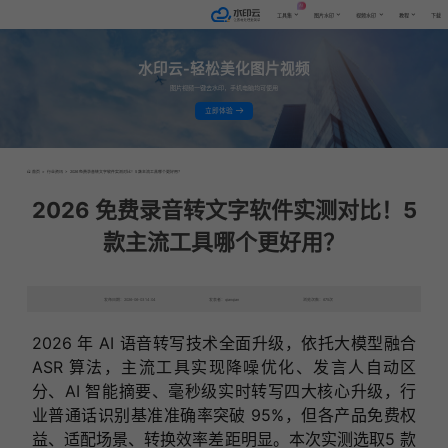
AI
工具集
图片水印
视频水印
教程
下载
水印云-轻松美化图片视频
图片视频一键去水印，手机电脑均可使用
立即体验
首页
>
行业资讯
>
2026 免费录音转文字软件实测对比！5 款主流工具哪个更好用？
2026 免费录音转文字软件实测对比！5
款主流工具哪个更好用？
发布日期：2026-06-03 14:04
发表者：qianqian
浏览次数：675次
2026 年 AI 语音转写技术全面升级，依托大模型融合
ASR 算法，主流工具实现降噪优化、发言人自动区
分、AI 智能摘要、毫秒级实时转写四大核心升级，行
业普通话识别基准准确率突破 95%，但各产品免费权
益、适配场景、转换效率差距明显。本次实测选取5 款