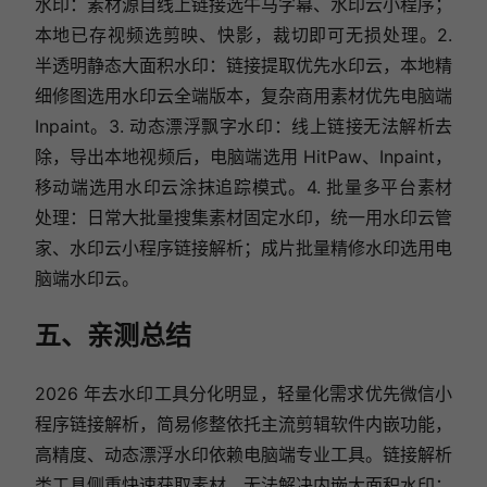
水印：素材源自线上链接选牛马字幕、水印云小程序；
本地已存视频选剪映、快影，裁切即可无损处理。2.
半透明静态大面积水印：链接提取优先水印云，本地精
细修图选用水印云全端版本，复杂商用素材优先电脑端
Inpaint。3. 动态漂浮飘字水印：线上链接无法解析去
除，导出本地视频后，电脑端选用 HitPaw、Inpaint，
移动端选用水印云涂抹追踪模式。4. 批量多平台素材
处理：日常大批量搜集素材固定水印，统一用水印云管
家、水印云小程序链接解析；成片批量精修水印选用电
脑端水印云。
五、亲测总结
2026 年去水印工具分化明显，轻量化需求优先微信小
程序链接解析，简易修整依托主流剪辑软件内嵌功能，
高精度、动态漂浮水印依赖电脑端专业工具。链接解析
类工具侧重快速获取素材，无法解决内嵌大面积水印；