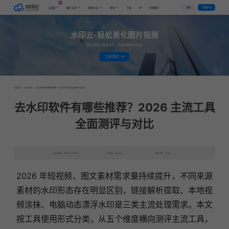
AI
VIP
登录
下载客户端
工具集
图片水印
视频水印
教程
下载
代理推广
水印云-轻松美化图片视频
图片视频一键去水印，手机电脑均可使用
立即体验
首页
>
行业资讯
>
去水印软件有哪些推荐？2026 主流工具全面测评与对比
去水印软件有哪些推荐？2026 主流工具
全面测评与对比
发布日期：2026-06-03 18:04
发表者：qianqian
浏览次数：770次
2026 年短视频、图文素材需求量持续提升，不同来源
素材的水印形态存在明显区别，链接解析提取、本地视
频涂抹、电脑动态漂浮水印是三类主流处理需求。本文
按工具使用形式分类，从五个维度横向测评主流工具，