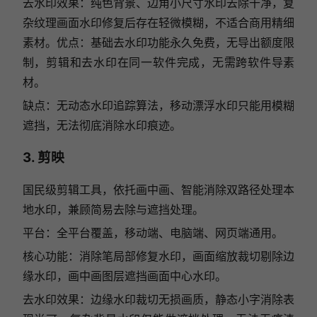
去水印效果：纯色背景、边角小尺寸水印去除干净，复
杂纹理画面水印修复后存在轻微模糊，不适合商用精细
素材。优点：基础去水印功能永久免费，无导出额度限
制，剪辑和去水印在同一软件完成，无需跨软件导素
材。
缺点：无动态水印追踪算法，移动漂浮水印只能用模糊
遮挡，无法彻底消除水印痕迹。
3. 剪映
国民级剪辑工具，依托画中画、智能消除双路径处理本
地水印，兼顾简易去除与遮挡处理。
平台：全平台覆盖，移动端、电脑端、网页端通用。
核心功能：消除笔局部修复水印，画面缩放裁切剔除边
缘水印，画中画图层遮挡画面中心水印。
去水印效果：边缘水印裁切无损画质，静态小字消除表