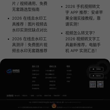
片 / 视频通用、免费
2026 手机视频转文
无套路选型指南
字 APP 推荐：安卓苹
2026 在线去水印工
果全端实操教程，靠
具推荐｜图片视频去
谱实测！
水印实测优缺点对比
视频怎么转文字？
2026 在线去水印工
2026 视频转文字工
具测评｜免费图片视
具最新推荐，电脑手
频去水印无套路推荐
机 APP 实测汇总！
图片工具
视频工具
帮助
下载电脑版
在线图片去水印
GIF图片生成
视频去水印
水印云教程
在线图片加水印
图片无损放大
视频加水印
关于水印云
下载移动端
智能抠图
图片转文字
视频怎么去水印
联系我们
证件照
视频提取下载
代理推广
图片模糊变清晰
视频格式转换
图片模糊变清晰
视频语音转文字
友情链接
图片去水印
视频去水印
一键抠图
去水印下载
视频转文字提取
免费配音软件
声音克隆
地址：湖北省武汉市东湖新技术开发区关南园一路当代梦工厂4号楼10楼，邮箱：yinglin.wu@udreamtech.com
©2020武汉联合创想科技有限公司版权所有
鄂ICP备17031026号-8
鄂公网安备42018502007353
水印云专注
图片去水印
视频去水印
国内杰出者