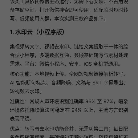
该类工具依托微信生态运行，无需下载安装、不占用设
备存储空间，打开微信搜索即可使用，适配临时短时转
写、低频使用人群，本次实测三款产品如下。
1. 水印云（小程序版）
集视频转文字、视频去水印、链接文案提取于一体的综
合型小程序，多端数据互通，兼顾基础转写与素材处理
需求。平台：微信小程序，安卓、iOS 全机型通用。
核心功能：本地视频上传、全网短视频链接解析转写、
AI 智能断句标点、音频降噪、文稿与 SRT 字幕导出、
短视频去水印。
准确性：常规人声环境识别准确率 96% 至 97%，嘈杂
环境依托降噪算法可稳定在 94% 以上，主流方言识别
表现平稳。
优点：转写与去水印功能合并，无需切换工具；每日配
备免费转写额度，基础短句无额外消费；链接直解析不