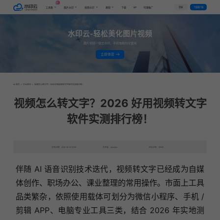
AI
VIP
登录
下载客户端
工具集
图片水印
视频水印
教程
下载
代理推广
水印云-轻松美化图片视频
图片视频一键去水印，手机电脑均可使用
立即体验
首页
>
行业资讯
>
视频怎么转文字？2026 好用视频转文字软件实测排行榜！
视频怎么转文字？2026 好用视频转文字
软件实测排行榜！
发布日期：2026-06-03 18:25
发表者：qianqian
浏览次数：855次
伴随 AI 语音识别技术迭代，视频转文字已经成为自媒
体创作、职场办公、课业整理的常用操作。市面上工具
品类繁杂，依照使用载体可划分为微信小程序、手机 /
剪辑 APP、电脑专业工具三类，结合 2026 年实地测