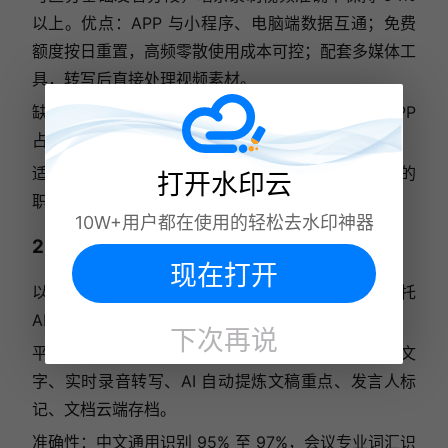
以上。优点：APP 与小程序、电脑端数据互通；免费
额度按日重置，高频零散使用成本可控；配套多媒体工
具，转写后直接处理视频素材。
缺点：高阶批量、多语种识别功能需要开通会员，APP
占用少量手机内存。
适用人群：全职自媒体博主、外勤随时整理采访素材的
打开水印云
职场人员。
10W+用户都在使用的轻松去水印神器
2. 通义听悟 APP
现在打开
以音视频转写、纪要整理为核心的办公类 APP，依托
AI 算法优化长音频识别，偏向职场使用场景。
下次再说
平台：安卓、iOS 全平台上线。核心功能：视频转文
字、实时录音转写、AI 自动提炼文稿重点、发言人标
记、文档云端存档。
准确性：中文通用识别 95% 至 97%，会议专业词汇识