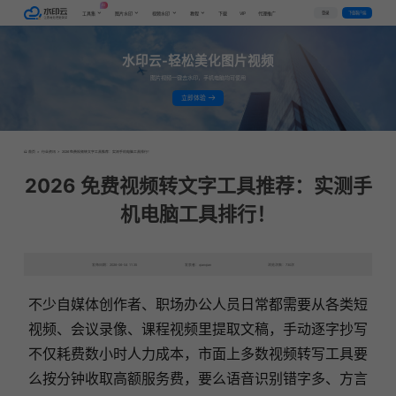
AI
VIP
登录
下载客户端
工具集
图片水印
视频水印
教程
下载
代理推广
水印云-轻松美化图片视频
图片视频一键去水印，手机电脑均可使用
立即体验
首页
>
行业资讯
>
2026 免费视频转文字工具推荐：实测手机电脑工具排行！
2026 免费视频转文字工具推荐：实测手
机电脑工具排行！
发布日期：2026-06-04 11:35
发表者：qianqian
浏览次数：730次
不少自媒体创作者、职场办公人员日常都需要从各类短
视频、会议录像、课程视频里提取文稿，手动逐字抄写
不仅耗费数小时人力成本，市面上多数视频转写工具要
么按分钟收取高额服务费，要么语音识别错字多、方言