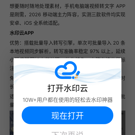
想要随时随地处理素材，手机电脑端视频转文字 APP
是刚需，2026 移动端主力阵容，实测三款软件均实现
安卓、iOS 全系统适配。
水印云APP
优势：搭载批量导入转写引擎，单次可批量导入 20 条
本地视频同步解析，转写准确率稳定 97% 以上，延续
小程序转写加水印处理一体化特色，文稿支持分段标
注、在线修改错别字；
免费额度：新用户注册赠送累计 60 分钟免费转写时
打开水印云
长，每日额外领取 10 分钟免费额度；
适用场景：外出采风、外勤会议随手录制视频，返程批
10W+用户都在使用的轻松去水印神器
量整理文稿。
现在打开