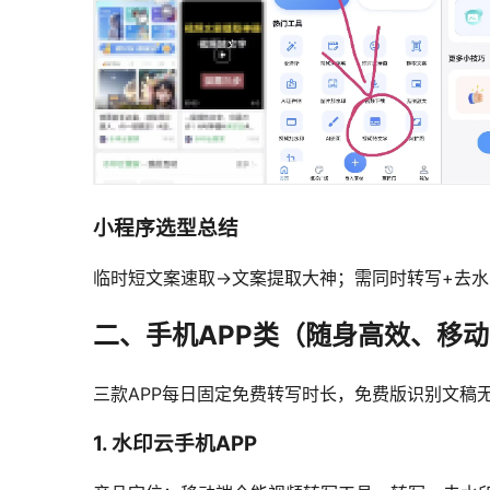
小程序选型总结
临时短文案速取→文案提取大神；需同时转写+去
二、手机APP类（随身高效、移
三款APP每日固定免费转写时长，免费版识别文稿
1. 水印云手机APP