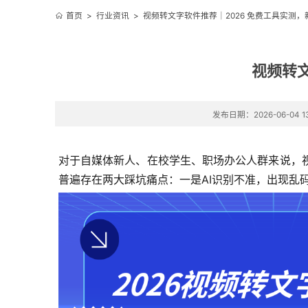
首页
>
行业资讯
>
视频转文字软件推荐｜2026 免费工具实测
视频转文
发布日期：2026-06-04 13
对于自媒体新人、在校学生、职场办公人群来说，
普遍存在两大踩坑痛点：一是AI识别不准，出现乱