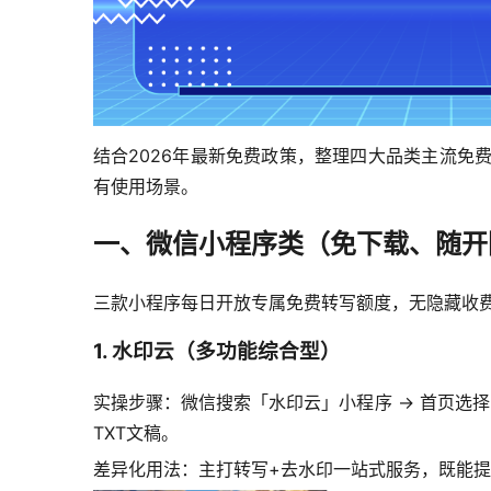
结合2026年最新免费政策，整理四大品类主流
有使用场景。
一、微信小程序类（免下载、随开
三款小程序每日开放专属免费转写额度，无隐藏收费
1. 水印云（多功能综合型）
实操步骤：微信搜索「水印云」小程序 → 首页选择
TXT文稿。
差异化用法：主打转写+去水印一站式服务，既能