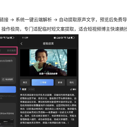
链接 → 系统一键云端解析 → 自动提取原声文字，预览后免费
，操作极简，专门适配临时短文案提取，适合短视频博主快速摘