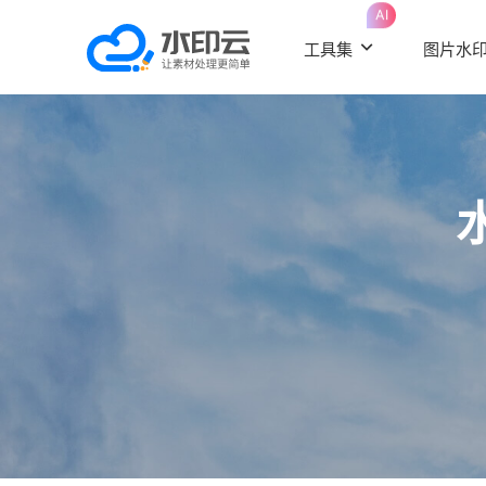
AI
工具集
图片水