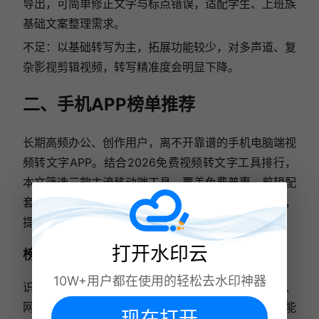
导出，可简单修正文字与标点错误，适配学生、上班族
基础文案整理需求。
不足：以基础转写为主，拓展功能较少，对多声道、复
杂影视剪辑视频，转写精准度会明显下降。
二、手机APP榜单推荐
长期高频办公、创作用户，离不开靠谱的手机电脑端视
频转文字APP。结合2026免费视频转文字工具排行，
本文筛选三款主流移动端工具，覆盖免费普惠、剪辑配
套、专业商用三大场景，对比各工具优势与收费门槛，
提供专业视频转文字软件推荐。
打开水印云
榜首：水印云APP
10W+用户都在使用的轻松去水印神器
识别率：2026年AI转写算法全新升级，适配短视频、
网课录屏、会议录像等全场景素材。自带智能降噪能
现在打开