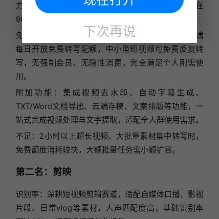
力，可弱化背景音乐与环境杂音，综合识别率稳定在
96%以上。
下次再说
免费额度：作为年度核心免费视频转文字工具，移动端
每日开放免费转写配额，中小型短视频可免费反复转
写，无强制会员、无隐性消费，完全满足个人刚需使
用。
附加功能：集成视频去水印、自动字幕生成、
TXT/Word文档导出、云端存稿、文案排版等功能，一
站式完成视频处理与文字提取，适配全人群使用需求。
不足：2小时以上超长视频、大批量素材集中转写时，
免费额度消耗较快，大额批量任务需小额扩容。
第二名：剪映
识别率：深耕短视频剪辑赛道，适配自媒体口播、影视
片段、日常vlog等素材，人声匹配度高，基础识别率