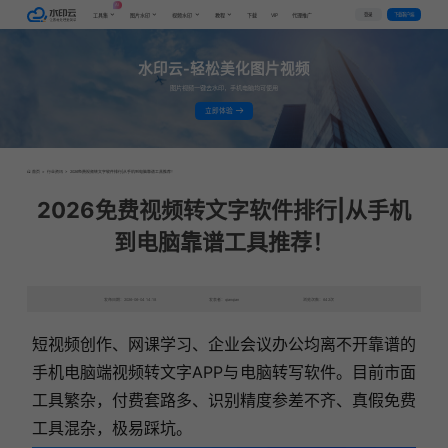
AI
VIP
登录
下载客户端
工具集
图片水印
视频水印
教程
下载
代理推广
水印云-轻松美化图片视频
图片视频一键去水印，手机电脑均可使用
立即体验
首页
>
行业资讯
>
2026免费视频转文字软件排行|从手机到电脑靠谱工具推荐！
2026免费视频转文字软件排行|从手机
到电脑靠谱工具推荐！
发布日期：2026-06-04 14:18
发表者：qianqian
浏览次数：642次
短视频创作、网课学习、企业会议办公均离不开靠谱的
手机电脑端视频转文字APP与电脑转写软件。目前市面
工具繁杂，付费套路多、识别精度参差不齐、真假免费
工具混杂，极易踩坑。